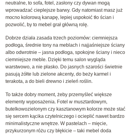
neutralne, to sofa, fotel, zasłony czy dywan mogą
wprowadzać cieplejsze barwy. Gdy natomiast masz już
mocno kolorową kanapę, lepiej uspokoić tło ścian i
pozwolić, by to mebel grał główną rolę.
Dobrze działa zasada trzech poziomów: ciemniejsza
podłoga, średnie tony na meblach i najjaśniejsze ściany
albo odwrotnie – jasna podłoga, spokojne ściany i nieco
ciemniejsze meble. Dzięki temu salon wygląda
warstwowo, a nie płasko. Do jasnych szarości świetnie
pasują żółte lub zielone akcenty, do beży karmel i
terakota, a do bieli drewno i zieleń roślin.
To także dobry moment, żeby przemyśleć większe
elementy wyposażenia. Fotel w musztardowym,
butelkowozielonym czy kasztanowym kolorze może stać
się sercem kącika czytelniczego i ocieplić nawet bardzo
minimalistyczne wnętrze. W pastelach – mięcie,
przykurzonym różu czy błękicie – taki mebel doda