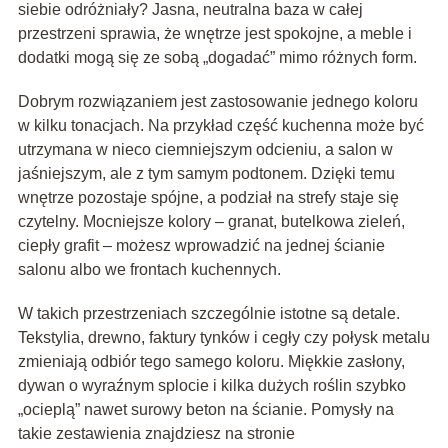
siebie odróżniały? Jasna, neutralna baza w całej
przestrzeni sprawia, że wnętrze jest spokojne, a meble i
dodatki mogą się ze sobą „dogadać” mimo różnych form.
Dobrym rozwiązaniem jest zastosowanie jednego koloru
w kilku tonacjach. Na przykład część kuchenna może być
utrzymana w nieco ciemniejszym odcieniu, a salon w
jaśniejszym, ale z tym samym podtonem. Dzięki temu
wnętrze pozostaje spójne, a podział na strefy staje się
czytelny. Mocniejsze kolory – granat, butelkowa zieleń,
ciepły grafit – możesz wprowadzić na jednej ścianie
salonu albo we frontach kuchennych.
W takich przestrzeniach szczególnie istotne są detale.
Tekstylia, drewno, faktury tynków i cegły czy połysk metalu
zmieniają odbiór tego samego koloru. Miękkie zasłony,
dywan o wyraźnym splocie i kilka dużych roślin szybko
„ocieplą” nawet surowy beton na ścianie. Pomysły na
takie zestawienia znajdziesz na stronie