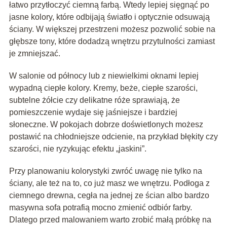
łatwo przytłoczyć ciemną farbą. Wtedy lepiej sięgnąć po
jasne kolory, które odbijają światło i optycznie odsuwają
ściany. W większej przestrzeni możesz pozwolić sobie na
głębsze tony, które dodadzą wnętrzu przytulności zamiast
je zmniejszać.
W salonie od północy lub z niewielkimi oknami lepiej
wypadną ciepłe kolory. Kremy, beże, ciepłe szarości,
subtelne żółcie czy delikatne róże sprawiają, że
pomieszczenie wydaje się jaśniejsze i bardziej
słoneczne. W pokojach dobrze doświetlonych możesz
postawić na chłodniejsze odcienie, na przykład błękity czy
szarości, nie ryzykując efektu „jaskini”.
Przy planowaniu kolorystyki zwróć uwagę nie tylko na
ściany, ale też na to, co już masz we wnętrzu. Podłoga z
ciemnego drewna, cegła na jednej ze ścian albo bardzo
masywna sofa potrafią mocno zmienić odbiór farby.
Dlatego przed malowaniem warto zrobić małą próbkę na