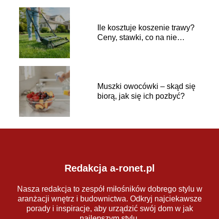
Ile kosztuje koszenie trawy?
Ceny, stawki, co na nie
wpływa
Muszki owocówki – skąd się
biorą, jak się ich pozbyć?
Redakcja a-ronet.pl
Nasza redakcja to zespół miłośników dobrego stylu w
aranżacji wnętrz i budownictwa. Odkryj najciekawsze
porady i inspiracje, aby urządzić swój dom w jak
najlepszym stylu.