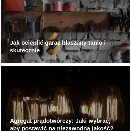
Jak ocieplić garaż blaszany tanio i
skutecznie
Agregat prądotwórczy: Jaki wybrać,
aby postawić na niezawodną jakość?