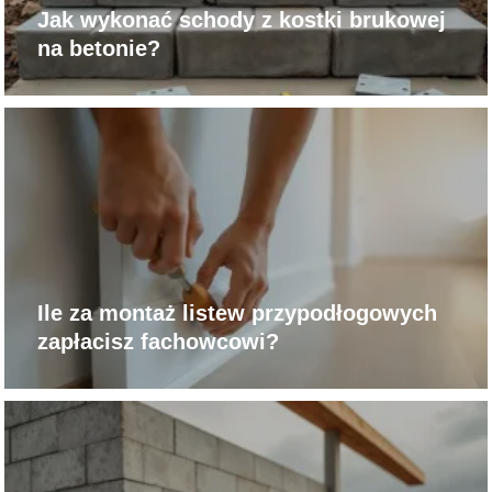
Jak wykonać schody z kostki brukowej
na betonie?
Ile za montaż listew przypodłogowych
zapłacisz fachowcowi?