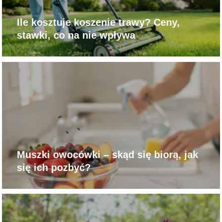
Ile kosztuje koszenie trawy? Ceny,
stawki, co na nie wpływa
Muszki owocówki – skąd się biorą, jak
się ich pozbyć?