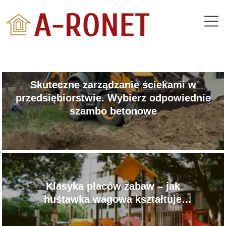
Skuteczne zarządzanie ściekami w
przedsiębiorstwie. Wybierz odpowiednie
szambo betonowe
Klasyka placów zabaw – jak
huśtawka wagowa kształtuje
rówieśnicze relacje i uczy
współpracy?