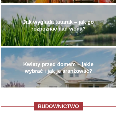
Jak wygląda tatarak – jak go
rozpoznać nad wodą?
Kwiaty przed domem – jakie
wybrać i jak je aranżować?
BUDOWNICTWO