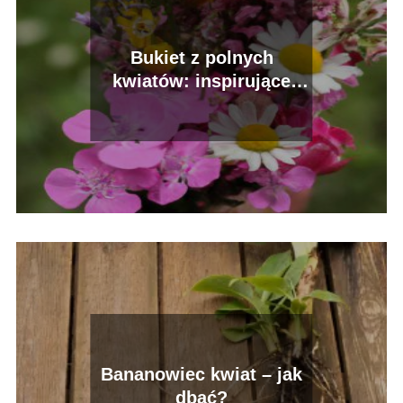
Bukiet z polnych
kwiatów: inspirujące
sposoby na stworzenie
pięknego bukietu
Bananowiec kwiat – jak
dbać?