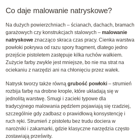
Co daje malowanie natryskowe?
Na dużych powierzchniach – ścianach, dachach, bramach
garażowych czy konstrukcjach stalowych –
malowanie
natryskowe
znacząco skraca czas pracy. Cienka warstwa
powłoki pokrywa od razu spory fragment, dlatego jedno
przejście pistoletem zastępuje kilka ruchów wałkiem.
Zużycie farby zwykle jest mniejsze, bo nie ma strat na
ociekaniu z narzędzi ani na chłonięciu przez wałek.
Natrysk tworzy także równą
grubość powłoki
– strumień
rozbija farbę na drobne krople, które układają się w
jednolitą warstwę. Smugi i zacieki typowe dla
tradycyjnego malowania pędzlem pojawiają się rzadziej,
szczególnie gdy zadbasz o prawidłową konsystencję i
ruch ręki. Strumień z pistoletu bez trudu dociera w
narożniki i zakamarki, gdzie klasyczne narzędzia często
zostawiają prześwity.