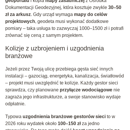
geoportalu
i kopia
mapy zasadniczej
z Ośrodka
Dokumentacji Geodezyjnej, która kosztuje zwykle
30–50
zł za arkusz
. Gdy urząd wymaga
mapy do celów
projektowych
, geodeta musi wykonać dodatkowe
pomiary – taka usługa to zazwyczaj 1000–1500 zł i potrafi
zrównać się ceną z samym projektem.
Kolizje z uzbrojeniem i uzgodnienia
branżowe
Jeżeli przez Twoją ulicę przebiega gęsta sieć innych
instalacji – gazociąg, energetyka, kanalizacja, światłowód
– projekt musi uwzględnić te kolizje. Każdy gestor sieci
sprawdza, czy planowane
przyłącze wodociągowe
nie
zagraża jego infrastrukturze, a swoje stanowisko wydaje
odpłatnie.
Typowa
uzgodnienia branżowe gestorów sieci
to w
2026 roku wydatek około
100–150 zł
za jedno