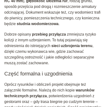
RC 40 mm
),
głębokość ułożenia rur
, rodzaj gruntu,
sposób przejścia pod drogą i rozmieszczenie armatury
odcinającej. Dokument wskazuje też, czy wodomierz trafi
do piwnicy, pomieszczenia technicznego, czy konieczna
będzie
studnia wodomierzowa
.
Dobrze opisany
przebieg przyłącza
zmniejsza ryzyko
kolizji z innym uzbrojeniem. To tutaj pojawiają się
odniesienia do istniejących
sieci uzbrojenia terenu
,
dzięki czemu wykonawca wie, gdzie zachować
szczególną ostrożność i jakie odległości separacyjne
muszą zostać zachowane.
Część formalna i uzgodnienia
Oprócz rysunków i obliczeń projekt obejmuje też
załączniki formalne. Należą do nich kopie
warunków
technicznych przyłącza
, potwierdzenia uzgodnień z
gestorami oraz – gdy trasa biegnie po cudzym terenie –