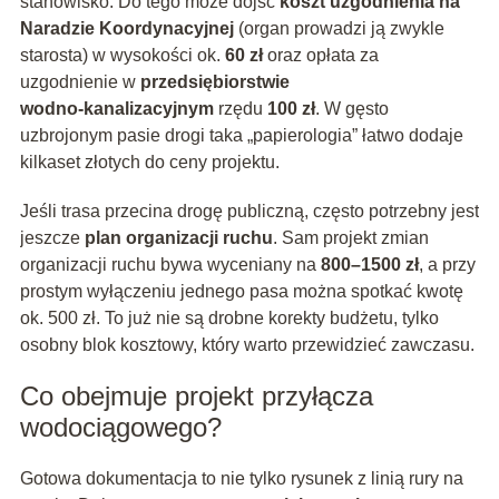
stanowisko. Do tego może dojść
koszt uzgodnienia na
Naradzie Koordynacyjnej
(organ prowadzi ją zwykle
starosta) w wysokości ok.
60 zł
oraz opłata za
uzgodnienie w
przedsiębiorstwie
wodno‑kanalizacyjnym
rzędu
100 zł
. W gęsto
uzbrojonym pasie drogi taka „papierologia” łatwo dodaje
kilkaset złotych do ceny projektu.
Jeśli trasa przecina drogę publiczną, często potrzebny jest
jeszcze
plan organizacji ruchu
. Sam projekt zmian
organizacji ruchu bywa wyceniany na
800–1500 zł
, a przy
prostym wyłączeniu jednego pasa można spotkać kwotę
ok. 500 zł. To już nie są drobne korekty budżetu, tylko
osobny blok kosztowy, który warto przewidzieć zawczasu.
Co obejmuje projekt przyłącza
wodociągowego?
Gotowa dokumentacja to nie tylko rysunek z linią rury na