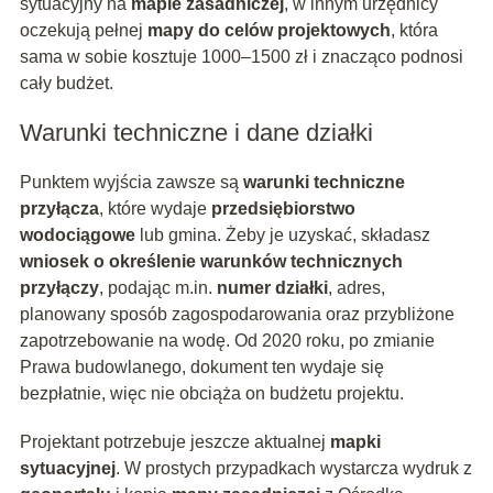
sytuacyjny na
mapie zasadniczej
, w innym urzędnicy
oczekują pełnej
mapy do celów projektowych
, która
sama w sobie kosztuje 1000–1500 zł i znacząco podnosi
cały budżet.
Warunki techniczne i dane działki
Punktem wyjścia zawsze są
warunki techniczne
przyłącza
, które wydaje
przedsiębiorstwo
wodociągowe
lub gmina. Żeby je uzyskać, składasz
wniosek o określenie warunków technicznych
przyłączy
, podając m.in.
numer działki
, adres,
planowany sposób zagospodarowania oraz przybliżone
zapotrzebowanie na wodę. Od 2020 roku, po zmianie
Prawa budowlanego, dokument ten wydaje się
bezpłatnie, więc nie obciąża on budżetu projektu.
Projektant potrzebuje jeszcze aktualnej
mapki
sytuacyjnej
. W prostych przypadkach wystarcza wydruk z