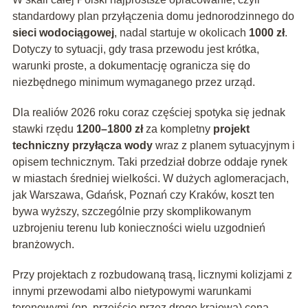
standardowy plan przyłączenia domu jednorodzinnego do
sieci wodociągowej
, nadal startuje w okolicach
1000 zł
.
Dotyczy to sytuacji, gdy trasa przewodu jest krótka,
warunki proste, a dokumentację ogranicza się do
niezbędnego minimum wymaganego przez urząd.
Dla realiów 2026 roku coraz częściej spotyka się jednak
stawki rzędu
1200–1800 zł
za kompletny
projekt
techniczny przyłącza wody
wraz z planem sytuacyjnym i
opisem technicznym. Taki przedział dobrze oddaje rynek
w miastach średniej wielkości. W dużych aglomeracjach,
jak Warszawa, Gdańsk, Poznań czy Kraków, koszt ten
bywa wyższy, szczególnie przy skomplikowanym
uzbrojeniu terenu lub konieczności wielu uzgodnień
branżowych.
Przy projektach z rozbudowaną trasą, licznymi kolizjami z
innymi przewodami albo nietypowymi warunkami
terenowymi (np. przejście przez drogę krajową) cena