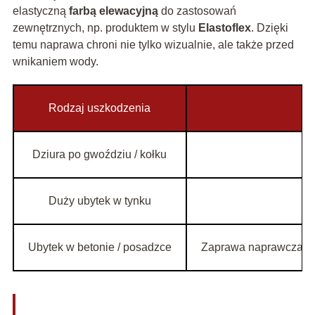
elastyczną
farbą elewacyjną
do zastosowań
zewnętrznych, np. produktem w stylu
Elastoflex
. Dzięki
temu naprawa chroni nie tylko wizualnie, ale także przed
wnikaniem wody.
Rodzaj uszkodzenia
Dziura po gwoździu / kołku
M
Duży ubytek w tynku
M
Ubytek w betonie / posadzce
Zaprawa naprawcza do