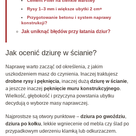
Cement Filler na cienkie warstwy
Rysy 1–3 mm i większe ubytki 2 cm+
Przygotowanie betonu i system naprawy
konstrukcji?
Jak uniknąć błędów przy łatania dziur?
Jak ocenić dziurę w ścianie?
Naprawę warto zacząć od określenia, z jakim
uszkodzeniem masz do czynienia. Inaczej traktujesz
drobne rysy i pęknięcia
, inaczej dużą
dziurę w ścianie
,
a jeszcze inaczej
pęknięcie muru konstrukcyjnego
.
Wielkość, głębokość i przyczyna powstania ubytku
decydują o wyborze masy naprawczej.
Najprostsze są otwory punktowe –
dziura po gwoździu
,
dziura po kołku
, lekkie wgniecenie od mebla czy ślad po
przypadkowym uderzeniu klamką lub odkurzaczem.