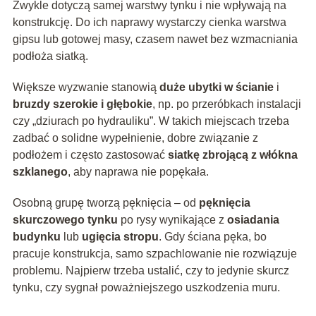
Zwykle dotyczą samej warstwy tynku i nie wpływają na
konstrukcję. Do ich naprawy wystarczy cienka warstwa
gipsu lub gotowej masy, czasem nawet bez wzmacniania
podłoża siatką.
Większe wyzwanie stanowią
duże ubytki w ścianie
i
bruzdy szerokie i głębokie
, np. po przeróbkach instalacji
czy „dziurach po hydrauliku”. W takich miejscach trzeba
zadbać o solidne wypełnienie, dobre związanie z
podłożem i często zastosować
siatkę zbrojącą z włókna
szklanego
, aby naprawa nie popękała.
Osobną grupę tworzą pęknięcia – od
pęknięcia
skurczowego tynku
po rysy wynikające z
osiadania
budynku
lub
ugięcia stropu
. Gdy ściana pęka, bo
pracuje konstrukcja, samo szpachlowanie nie rozwiązuje
problemu. Najpierw trzeba ustalić, czy to jedynie skurcz
tynku, czy sygnał poważniejszego uszkodzenia muru.