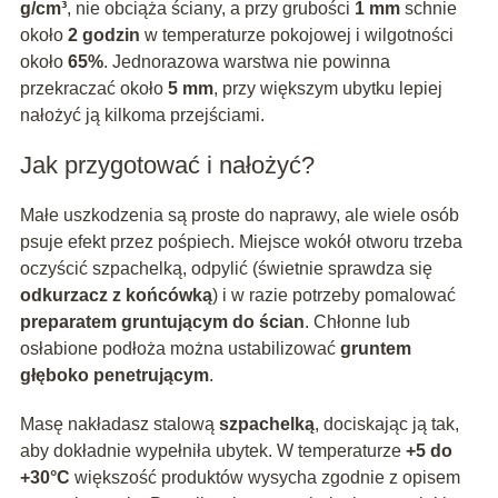
g/cm³
, nie obciąża ściany, a przy grubości
1 mm
schnie
około
2 godzin
w temperaturze pokojowej i wilgotności
około
65%
. Jednorazowa warstwa nie powinna
przekraczać około
5 mm
, przy większym ubytku lepiej
nałożyć ją kilkoma przejściami.
Jak przygotować i nałożyć?
Małe uszkodzenia są proste do naprawy, ale wiele osób
psuje efekt przez pośpiech. Miejsce wokół otworu trzeba
oczyścić szpachelką, odpylić (świetnie sprawdza się
odkurzacz z końcówką
) i w razie potrzeby pomalować
preparatem gruntującym do ścian
. Chłonne lub
osłabione podłoża można ustabilizować
gruntem
głęboko penetrującym
.
Masę nakładasz stalową
szpachelką
, dociskając ją tak,
aby dokładnie wypełniła ubytek. W temperaturze
+5 do
+30°C
większość produktów wysycha zgodnie z opisem