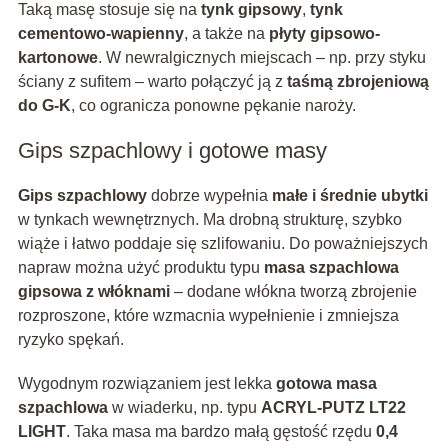
Taką masę stosuje się na
tynk gipsowy
,
tynk
cementowo-wapienny
, a także na
płyty gipsowo-
kartonowe
. W newralgicznych miejscach – np. przy styku
ściany z sufitem – warto połączyć ją z
taśmą zbrojeniową
do G-K
, co ogranicza ponowne pękanie naroży.
Gips szpachlowy i gotowe masy
Gips szpachlowy
dobrze wypełnia
małe i średnie ubytki
w tynkach wewnętrznych. Ma drobną strukturę, szybko
wiąże i łatwo poddaje się szlifowaniu. Do poważniejszych
napraw można użyć produktu typu
masa szpachlowa
gipsowa z włóknami
– dodane włókna tworzą zbrojenie
rozproszone, które wzmacnia wypełnienie i zmniejsza
ryzyko spękań.
Wygodnym rozwiązaniem jest lekka
gotowa masa
szpachlowa
w wiaderku, np. typu
ACRYL-PUTZ LT22
LIGHT
. Taka masa ma bardzo małą gęstość rzędu
0,4