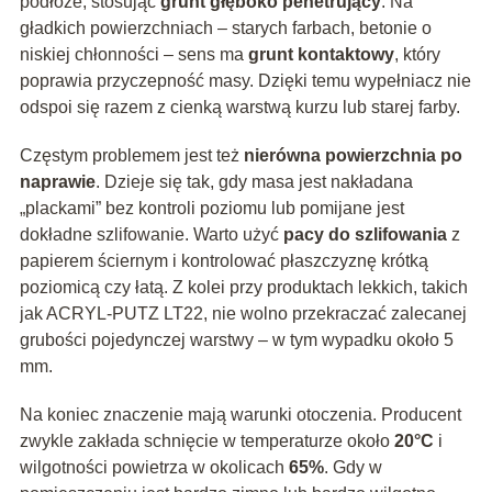
podłoże, stosując
grunt głęboko penetrujący
. Na
gładkich powierzchniach – starych farbach, betonie o
niskiej chłonności – sens ma
grunt kontaktowy
, który
poprawia przyczepność masy. Dzięki temu wypełniacz nie
odspoi się razem z cienką warstwą kurzu lub starej farby.
Częstym problemem jest też
nierówna powierzchnia po
naprawie
. Dzieje się tak, gdy masa jest nakładana
„plackami” bez kontroli poziomu lub pomijane jest
dokładne szlifowanie. Warto użyć
pacy do szlifowania
z
papierem ściernym i kontrolować płaszczyznę krótką
poziomicą czy łatą. Z kolei przy produktach lekkich, takich
jak ACRYL-PUTZ LT22, nie wolno przekraczać zalecanej
grubości pojedynczej warstwy – w tym wypadku około 5
mm.
Na koniec znaczenie mają warunki otoczenia. Producent
zwykle zakłada schnięcie w temperaturze około
20°C
i
wilgotności powietrza w okolicach
65%
. Gdy w