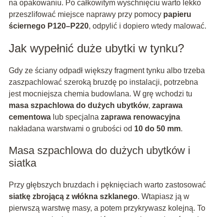
na opakowaniu. Po całkowitym wyschnięciu warto lekko
przeszlifować miejsce naprawy przy pomocy
papieru
ściernego P120–P220
, odpylić i dopiero wtedy malować.
Jak wypełnić duże ubytki w tynku?
Gdy ze ściany odpadł większy fragment tynku albo trzeba
zaszpachlować szeroką bruzdę po instalacji, potrzebna
jest mocniejsza chemia budowlana. W grę wchodzi tu
masa szpachlowa do dużych ubytków
,
zaprawa
cementowa
lub specjalna
zaprawa renowacyjna
nakładana warstwami o grubości od
10 do 50 mm
.
Masa szpachlowa do dużych ubytków i
siatka
Przy głębszych bruzdach i pęknięciach warto zastosować
siatkę zbrojącą z włókna szklanego
. Wtapiasz ją w
pierwszą warstwę masy, a potem przykrywasz kolejną. To