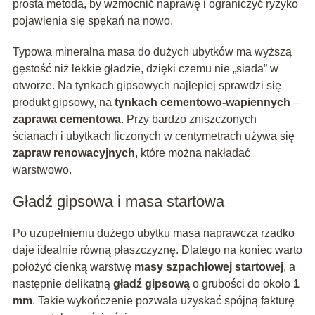
prosta metoda, by wzmocnić naprawę i ograniczyć ryzyko
pojawienia się spękań na nowo.
Typowa mineralna masa do dużych ubytków ma wyższą
gęstość niż lekkie gładzie, dzięki czemu nie „siada” w
otworze. Na tynkach gipsowych najlepiej sprawdzi się
produkt gipsowy, na
tynkach cementowo-wapiennych
–
zaprawa cementowa
. Przy bardzo zniszczonych
ścianach i ubytkach liczonych w centymetrach używa się
zapraw renowacyjnych
, które można nakładać
warstwowo.
Gładź gipsowa i masa startowa
Po uzupełnieniu dużego ubytku masa naprawcza rzadko
daje idealnie równą płaszczyznę. Dlatego na koniec warto
położyć cienką warstwę
masy szpachlowej startowej
, a
następnie delikatną
gładź gipsową
o grubości do około
1
mm
. Takie wykończenie pozwala uzyskać spójną fakturę