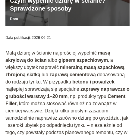
Czym wypełnić dziurę w ścianie?
Sprawdzone sposoby
Dom
Data publikacji: 2026-06-21
Małą dziurę w ścianie najprościej wypełnić
masą
akrylową do ścian
albo
gipsem szpachlowym
, a
większy ubytek naprawić
mineralną masą szpachlową
zbrojoną siatką
lub
zaprawą cementową
dopasowaną
do rodzaju tynku. W przypadku
betonu i posadzek
najlepiej sprawdzają się specjalne
zaprawy naprawcze o
grubości warstwy 1–20 mm
, np. produkty typu
Cement
Filler
, które można stosować również na zewnątrz w
cienkiej warstwie. Dzięki kilku prostym zasadom
samodzielnie naprawisz zarówno dziurę po gwoździu, jak
i szeroki ubytek po odpadnięciu tynku – niezależnie od
tego, czy powstały podczas planowanego remontu, czy w