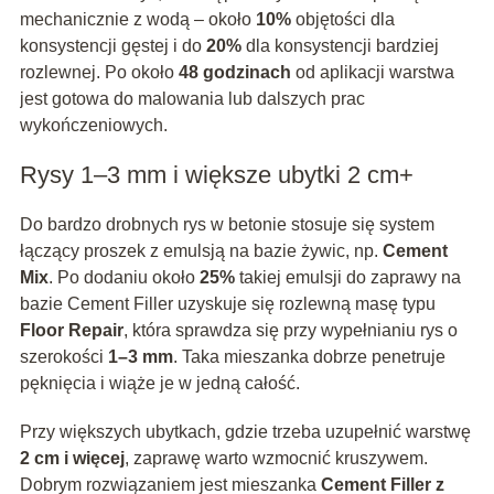
mechanicznie z wodą – około
10%
objętości dla
konsystencji gęstej i do
20%
dla konsystencji bardziej
rozlewnej. Po około
48 godzinach
od aplikacji warstwa
jest gotowa do malowania lub dalszych prac
wykończeniowych.
Rysy 1–3 mm i większe ubytki 2 cm+
Do bardzo drobnych rys w betonie stosuje się system
łączący proszek z emulsją na bazie żywic, np.
Cement
Mix
. Po dodaniu około
25%
takiej emulsji do zaprawy na
bazie Cement Filler uzyskuje się rozlewną masę typu
Floor Repair
, która sprawdza się przy wypełnianiu rys o
szerokości
1–3 mm
. Taka mieszanka dobrze penetruje
pęknięcia i wiąże je w jedną całość.
Przy większych ubytkach, gdzie trzeba uzupełnić warstwę
2 cm i więcej
, zaprawę warto wzmocnić kruszywem.
Dobrym rozwiązaniem jest mieszanka
Cement Filler z