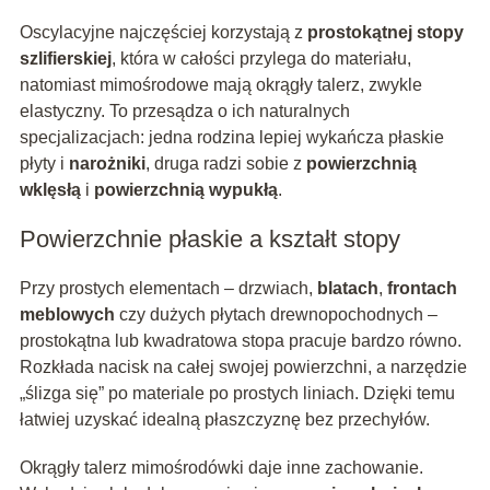
Oscylacyjne najczęściej korzystają z
prostokątnej stopy
szlifierskiej
, która w całości przylega do materiału,
natomiast mimośrodowe mają okrągły talerz, zwykle
elastyczny. To przesądza o ich naturalnych
specjalizacjach: jedna rodzina lepiej wykańcza płaskie
płyty i
narożniki
, druga radzi sobie z
powierzchnią
wklęsłą
i
powierzchnią wypukłą
.
Powierzchnie płaskie a kształt stopy
Przy prostych elementach – drzwiach,
blatach
,
frontach
meblowych
czy dużych płytach drewnopochodnych –
prostokątna lub kwadratowa stopa pracuje bardzo równo.
Rozkłada nacisk na całej swojej powierzchni, a narzędzie
„ślizga się” po materiale po prostych liniach. Dzięki temu
łatwiej uzyskać idealną płaszczyznę bez przechyłów.
Okrągły talerz mimośrodówki daje inne zachowanie.