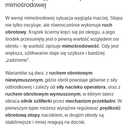
mimośrodowej
W wersji mimośrodowej sytuacja wygląda inaczej. Stopa
nie tylko oscyluje, ale równocześnie wykonuje
ruch
obrotowy
. Krążek ścierny kręci się po okręgu, a jego
środek przesunięty jest o pewną wartość względem osi
obrotu – tę wartość opisuje
mimośrodowość
. Gdy jest
większa, szlifowanie staje się szybsze i bardziej
„zadziorne”.
Wariantów są dwa: z
ruchem obrotowym
niewymuszonym
, gdzie obrót powstaje głównie z siły
odśrodkowej i zależy od
siły nacisku operatora
, oraz z
ruchem obrotowym wymuszonym
, w którym talerz
obraca
silnik szlifierki
przez
mechanizm przekładni
. W
pierwszym typie możesz wyraźnie regulować
prędkość
obrotową stopy
naciskiem, w drugim obroty są
stabilniejsze i mniej reagują na docisk.