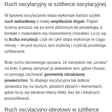
Ruch oscylacyjny w szlifierce oscylacyjnej
W typowej oscylacyjnej stopa wykonuje bardzo szybki
ruch wahadłowy
o małej
amplitudzie drgań
. Papier
ścierny porusza się po torze zbliżonym do prostokąta, a
kontakt z materiałem ma równomierny charakter. Liczy się
tu
liczba oscylacji
, czyli ile cykli stopa wykonuje w ciągu
minuty – im jest wyższa, tym szybciej i czyściej przebiega
szlifowanie.
Brak ruchu obrotowego sprawia, że narzędzie nie „ucieka”
na boki. Łatwiej utrzymać je dokładnie tam, gdzie chcesz,
co pomaga zachować
geometrię obrabianej
powierzchni
. To dlatego oscylacyjna tak dobrze
sprawdza się na dużych, płaskich płytach i elementach,
gdzie liczy się idealnie równy efekt, bez fal i lokalnych
przeszlifowań.
Ruch oscylacyjno‑obrotowy w szlifierce