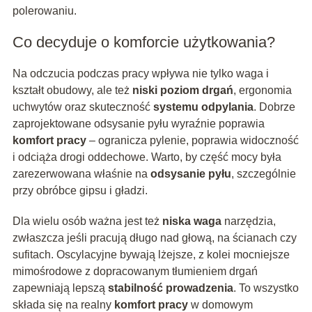
polerowaniu.
Co decyduje o komforcie użytkowania?
Na odczucia podczas pracy wpływa nie tylko waga i
kształt obudowy, ale też
niski poziom drgań
, ergonomia
uchwytów oraz skuteczność
systemu odpylania
. Dobrze
zaprojektowane odsysanie pyłu wyraźnie poprawia
komfort pracy
– ogranicza pylenie, poprawia widoczność
i odciąża drogi oddechowe. Warto, by część mocy była
zarezerwowana właśnie na
odsysanie pyłu
, szczególnie
przy obróbce gipsu i gładzi.
Dla wielu osób ważna jest też
niska waga
narzędzia,
zwłaszcza jeśli pracują długo nad głową, na ścianach czy
sufitach. Oscylacyjne bywają lżejsze, z kolei mocniejsze
mimośrodowe z dopracowanym tłumieniem drgań
zapewniają lepszą
stabilność prowadzenia
. To wszystko
składa się na realny
komfort pracy
w domowym