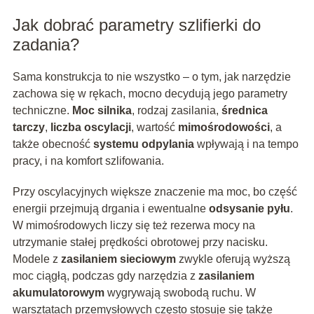
Jak dobrać parametry szlifierki do
zadania?
Sama konstrukcja to nie wszystko – o tym, jak narzędzie
zachowa się w rękach, mocno decydują jego parametry
techniczne.
Moc silnika
, rodzaj zasilania,
średnica
tarczy
,
liczba oscylacji
, wartość
mimośrodowości
, a
także obecność
systemu odpylania
wpływają i na tempo
pracy, i na komfort szlifowania.
Przy oscylacyjnych większe znaczenie ma moc, bo część
energii przejmują drgania i ewentualne
odsysanie pyłu
.
W mimośrodowych liczy się też rezerwa mocy na
utrzymanie stałej prędkości obrotowej przy nacisku.
Modele z
zasilaniem sieciowym
zwykle oferują wyższą
moc ciągłą, podczas gdy narzędzia z
zasilaniem
akumulatorowym
wygrywają swobodą ruchu. W
warsztatach przemysłowych często stosuje się także