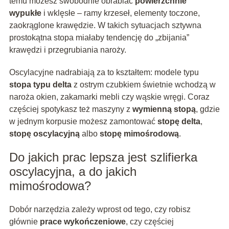
temu możesz swobodnie obrabiać
powierzchnie
wypukłe
i wklęsłe – ramy krzeseł, elementy toczone,
zaokrąglone krawędzie. W takich sytuacjach sztywna
prostokątna stopa miałaby tendencję do „zbijania”
krawędzi i przegrubiania naroży.
Oscylacyjne nadrabiają za to kształtem: modele typu
stopa typu delta
z ostrym czubkiem świetnie wchodzą w
naroża okien, zakamarki mebli czy wąskie wręgi. Coraz
częściej spotykasz też maszyny z
wymienną stopą
, gdzie
w jednym korpusie możesz zamontować
stopę delta
,
stopę oscylacyjną
albo
stopę mimośrodową
.
Do jakich prac lepsza jest szlifierka
oscylacyjna, a do jakich
mimośrodowa?
Dobór narzędzia zależy wprost od tego, czy robisz
głównie
prace wykończeniowe
, czy częściej