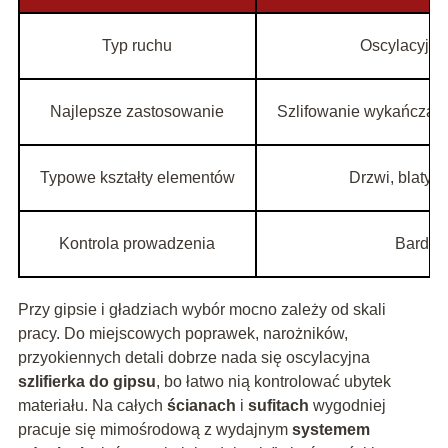
Typ ruchu
Oscylacyjny
Najlepsze zastosowanie
Szlifowanie wykańczają
Typowe kształty elementów
Drzwi, blaty, f
Kontrola prowadzenia
Bardzo
Przy gipsie i gładziach wybór mocno zależy od skali
pracy. Do miejscowych poprawek, narożników,
przyokiennych detali dobrze nada się oscylacyjna
szlifierka do gipsu
, bo łatwo nią kontrolować ubytek
materiału. Na całych
ścianach
i
sufitach
wygodniej
pracuje się mimośrodową z wydajnym
systemem