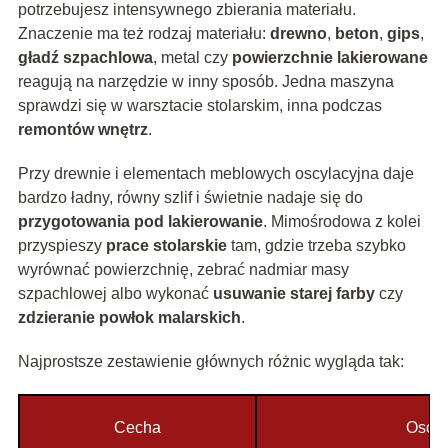
potrzebujesz intensywnego zbierania materiału.
Znaczenie ma też rodzaj materiału:
drewno
,
beton
,
gips
,
gładź szpachlowa
, metal czy
powierzchnie lakierowane
reagują na narzędzie w inny sposób. Jedna maszyna
sprawdzi się w warsztacie stolarskim, inna podczas
remontów wnętrz
.
Przy drewnie i elementach meblowych oscylacyjna daje
bardzo ładny, równy szlif i świetnie nadaje się do
przygotowania pod lakierowanie
. Mimośrodowa z kolei
przyspieszy
prace stolarskie
tam, gdzie trzeba szybko
wyrównać powierzchnię, zebrać nadmiar masy
szpachlowej albo wykonać
usuwanie starej farby
czy
zdzieranie powłok malarskich
.
Najprostsze zestawienie głównych różnic wygląda tak:
Cecha
Oscyl