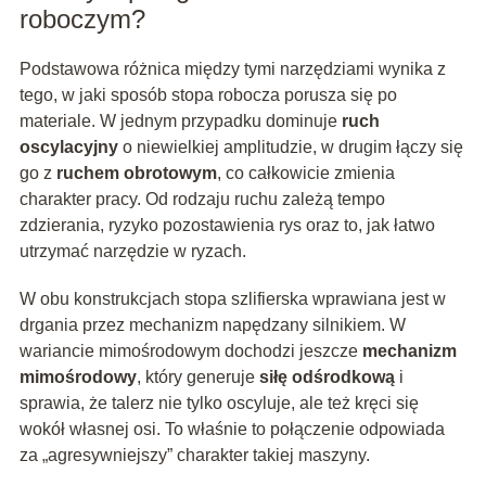
roboczym?
Podstawowa różnica między tymi narzędziami wynika z
tego, w jaki sposób stopa robocza porusza się po
materiale. W jednym przypadku dominuje
ruch
oscylacyjny
o niewielkiej amplitudzie, w drugim łączy się
go z
ruchem obrotowym
, co całkowicie zmienia
charakter pracy. Od rodzaju ruchu zależą tempo
zdzierania, ryzyko pozostawienia rys oraz to, jak łatwo
utrzymać narzędzie w ryzach.
W obu konstrukcjach stopa szlifierska wprawiana jest w
drgania przez mechanizm napędzany silnikiem. W
wariancie mimośrodowym dochodzi jeszcze
mechanizm
mimośrodowy
, który generuje
siłę odśrodkową
i
sprawia, że talerz nie tylko oscyluje, ale też kręci się
wokół własnej osi. To właśnie to połączenie odpowiada
za „agresywniejszy” charakter takiej maszyny.