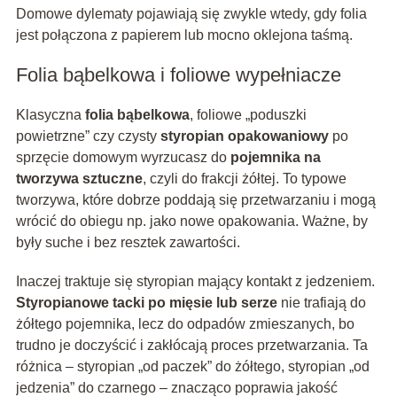
Domowe dylematy pojawiają się zwykle wtedy, gdy folia
jest połączona z papierem lub mocno oklejona taśmą.
Folia bąbelkowa i foliowe wypełniacze
Klasyczna
folia bąbelkowa
, foliowe „poduszki
powietrzne” czy czysty
styropian opakowaniowy
po
sprzęcie domowym wyrzucasz do
pojemnika na
tworzywa sztuczne
, czyli do frakcji żółtej. To typowe
tworzywa, które dobrze poddają się przetwarzaniu i mogą
wrócić do obiegu np. jako nowe opakowania. Ważne, by
były suche i bez resztek zawartości.
Inaczej traktuje się styropian mający kontakt z jedzeniem.
Styropianowe tacki po mięsie lub serze
nie trafiają do
żółtego pojemnika, lecz do odpadów zmieszanych, bo
trudno je doczyścić i zakłócają proces przetwarzania. Ta
różnica – styropian „od paczek” do żółtego, styropian „od
jedzenia” do czarnego – znacząco poprawia jakość