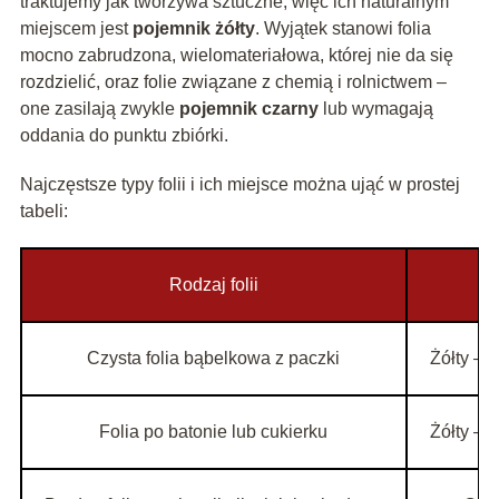
traktujemy jak tworzywa sztuczne, więc ich naturalnym
miejscem jest
pojemnik żółty
. Wyjątek stanowi folia
mocno zabrudzona, wielomateriałowa, której nie da się
rozdzielić, oraz folie związane z chemią i rolnictwem –
one zasilają zwykle
pojemnik czarny
lub wymagają
oddania do punktu zbiórki.
Najczęstsze typy folii i ich miejsce można ująć w prostej
tabeli:
Rodzaj folii
Czysta folia bąbelkowa z paczki
Żółty – 
Folia po batonie lub cukierku
Żółty – 