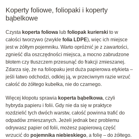
Koperty foliowe, foliopaki i koperty
bąbelkowe
Czysta
koperta foliowa
lub
foliopak kurierski
to w
całości tworzywo (zwykle
folia LDPE
), więc ich miejsce
jest w żółtym pojemniku. Warto opróżnić je z zawartości,
zgnieść dla oszczędności miejsca, a mocno zabrudzone
błotem czy tłuszczem przesunąć do frakcji zmieszanej.
Zdarza się, że na foliopaku jest duża papierowa etykieta –
jeśli łatwo odchodzi, odklej ją, w przeciwnym razie wrzuć
całość do żółtego kubełka, nie do czarnego.
Więcej kłopotu sprawia
koperta bąbelkowa
, czyli
hybryda papieru i folii. Gdy nie da się w praktyce
rozdzielić tych dwóch warstw, całość powinna trafić do
odpadów zmieszanych. Jeżeli jednak bez problemu
odrywasz papier od folii, możesz papierową część
wrzucić do
pojemnika niebieskiego
, a folię – do żółtego.