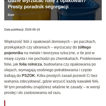
Gdzie wyrzucać folię z opakowań?
Prosty poradnik segregacji
Dom
Data publikacji: 2026-06-16
Większość folii z opakowań domowych – po paczkach,
przekąskach czy ubraniach – wyrzucasz do
żółtego
pojemnika
na metale i tworzywa sztuczne, o ile jest w
miarę czysta i nie pochodzi po chemikaliach. Problemowe
folie, jak
folia rolnicza
, budowlana czy opakowania po
olejach, wymagają osobnego potraktowania i często
trafiają do
PSZOK
. Kilka prostych zasad pozwoli Ci bez
wahania zdecydować, gdzie wrzucić każdy kawałek folii.
W tym poradniku znajdziesz właśnie te zasady – w wersji
prostej i do zastosowania od razu.