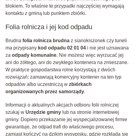
blokiem. To właśnie te przypadki najczęściej wymagają
kontaktu z gminą lub punktem zbiórki.
Folia rolnicza i jej kod odpadu
Brudna
folia rolnicza brudna
z sianokiszonek czy tuneli
ma przypisany
kod odpadu 02 01 04
i nie jest uznawana
za
odpady komunalne
. Nie możesz więc wyrzucać jej
ani do żółtego, ani do zwykłego kontenera na zmieszane.
W praktyce gospodarstwa rolne korzystają z dwóch
rozwiązań: zamawiają komercyjny kontener na ten typ
odpadów albo uczestniczą w
zbiórkach
organizowanych przez samorządy
.
Informacji o aktualnych akcjach odbioru folii rolniczej
szukaj w
Urzędzie gminy
lub na stronie internetowej
gminy. Dopiero przekazanie jej wyspecjalizowanej firmie
gwarantuje, że odpad trafi do właściwego procesu,
zamiast kończyć na dzikim wysypisku, gdzie rozkłada się