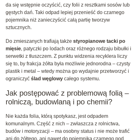
da się wstępnie oczyścić, czy folii z resztkami sosów lub
gęstych dań. Taki odpad lepiej przenieść do czarnego
pojemnika niż zanieczyścić całą partię tworzyw
sztucznych.
Do zmieszanych trafiają także
styropianowe tacki po
mięsie
, patyczki po lodach oraz różnego rodzaju bibułki i
serwetki z tłuszczem. Z punktu widzenia recyklera liczy
się to, by frakcja żółta była możliwie jednorodna – czysty
plastik i metal – wtedy można go wydajnie przetworzyć i
ograniczyć
ślad węglowy
całego systemu.
Jak postępować z problemową folią –
rolniczą, budowlaną i po chemii?
Nie każda folia, którą spotykasz, jest odpadem
komunalnym. Część z nich – zwłaszcza z rolnictwa,
budów i motoryzacji – ma osobny status i nie może trafić
ani do żółtego, ani nawet do pojemnika czarnego pod