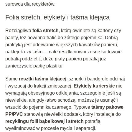
surowca dla recyklerów.
Folia stretch, etykiety i taśma klejąca
Rozciągliwa
folia stretch
, którą owinięte są kartony czy
palety, też powinna trafić do żółtego pojemnika. Dobrą
praktyką jest oderwanie większych kawałków papieru,
naklejek czy taśm – małe resztki nowoczesne sortownie
potrafią oddzielić, duże płaty papieru potrafią już
zanieczyścić partię plastiku.
Same
resztki taśmy klejącej
, sznurki i banderole odcinaj
i wyrzucaj do frakcji zmieszanej.
Etykiety kurierskie
nie
wymagają obsesyjnego odklejania, szczególnie jeśli są
niewielkie, ale gdy łatwo schodzą, możesz je usunąć i
wrzucić do pojemnika czarnego. Typowe
taśmy pakowe
PP/PVC
stanowią niewielki dodatek, który instalacje do
recyklingu folii bąbelkowej i stretch
potrafią
wyeliminować w procesie mycia i separacji.