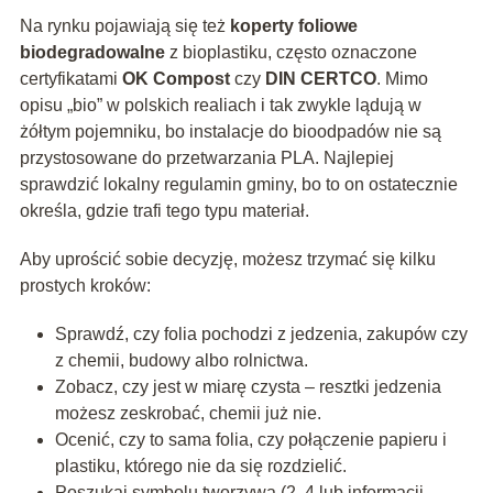
Na rynku pojawiają się też
koperty foliowe
biodegradowalne
z bioplastiku, często oznaczone
certyfikatami
OK Compost
czy
DIN CERTCO
. Mimo
opisu „bio” w polskich realiach i tak zwykle lądują w
żółtym pojemniku, bo instalacje do bioodpadów nie są
przystosowane do przetwarzania PLA. Najlepiej
sprawdzić lokalny regulamin gminy, bo to on ostatecznie
określa, gdzie trafi tego typu materiał.
Aby uprościć sobie decyzję, możesz trzymać się kilku
prostych kroków:
Sprawdź, czy folia pochodzi z jedzenia, zakupów czy
z chemii, budowy albo rolnictwa.
Zobacz, czy jest w miarę czysta – resztki jedzenia
możesz zeskrobać, chemii już nie.
Ocenić, czy to sama folia, czy połączenie papieru i
plastiku, którego nie da się rozdzielić.
Poszukaj symbolu tworzywa (2, 4 lub informacji