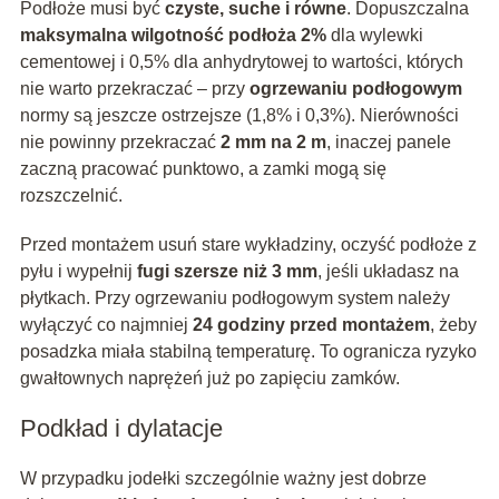
Podłoże musi być
czyste, suche i równe
. Dopuszczalna
maksymalna wilgotność podłoża 2%
dla wylewki
cementowej i 0,5% dla anhydrytowej to wartości, których
nie warto przekraczać – przy
ogrzewaniu podłogowym
normy są jeszcze ostrzejsze (1,8% i 0,3%). Nierówności
nie powinny przekraczać
2 mm na 2 m
, inaczej panele
zaczną pracować punktowo, a zamki mogą się
rozszczelnić.
Przed montażem usuń stare wykładziny, oczyść podłoże z
pyłu i wypełnij
fugi szersze niż 3 mm
, jeśli układasz na
płytkach. Przy ogrzewaniu podłogowym system należy
wyłączyć co najmniej
24 godziny przed montażem
, żeby
posadzka miała stabilną temperaturę. To ogranicza ryzyko
gwałtownych naprężeń już po zapięciu zamków.
Podkład i dylatacje
W przypadku jodełki szczególnie ważny jest dobrze