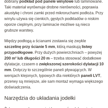
dobrany
podkład pod panele winylowe
lub laminowane.
Taki materiał wyrównuje drobne nierówności, poprawia
akustykę i chroni zamki przed mikroruchami podłoża. Przy
winylu używa się cienkich, gęstych podkładów o niskim
oporze cieplnym, przy laminacie możliwe są nieco
grubsze warstwy.
Między podłogą a ścianami zostawia się zwykle
szczelinę przy ścianie 5 mm
, którą maskują
listwy
przypodłogowe
. Przy dużych powierzchniach – powyżej
200 m² lub długości 20 m
– trzeba stosować dodatkowe
dylatacje, czasem o
zwiększonej szerokości dylatacji 10
mm
. Dotyczy to szczególnie paneli pływających. W
wersjach klejonych, typowych dla niektórych
paneli LVT
,
przerwy są mniejsze, ale sam montaż wymaga większego
doświadczenia.
Narzędzia do układania jodełki