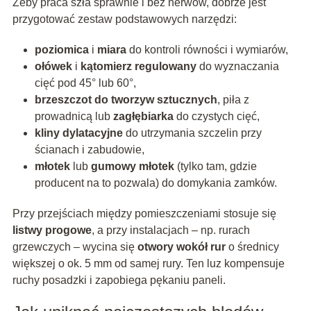
Żeby praca szła sprawnie i bez nerwów, dobrze jest
przygotować zestaw podstawowych narzędzi:
poziomica
i
miara
do kontroli równości i wymiarów,
ołówek
i
kątomierz regulowany
do wyznaczania
cięć pod 45° lub 60°,
brzeszczot do tworzyw sztucznych
, piła z
prowadnicą lub
zagłębiarka
do czystych cięć,
kliny dylatacyjne
do utrzymania szczelin przy
ścianach i zabudowie,
młotek
lub
gumowy młotek
(tylko tam, gdzie
producent na to pozwala) do domykania zamków.
Przy przejściach między pomieszczeniami stosuje się
listwy progowe
, a przy instalacjach – np. rurach
grzewczych – wycina się
otwory wokół rur
o średnicy
większej o ok. 5 mm od samej rury. Ten luz kompensuje
ruchy posadzki i zapobiega pękaniu paneli.