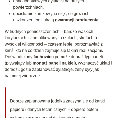
brak dodatkowych dylatacji na dużych
powierzchniach,
dociskanie zamków „na siłę”, co grozi ich
uszkodzeniem i utratą
gwarancji producenta
.
W trudnych pomieszczeniach – bardzo wąskich
korytarzach, skomplikowanych rzutach, strefach o
wysokiej wilgotności – czasem lepiej porozmawiać z
kimś, kto na co dzień zajmuje się takimi realizacjami.
Doświadczony
fachowiec
pomoże dobrać typ paneli
(pływający lub
montaż paneli na klej
), wyznaczyć układ i
doradzi, gdzie zaplanować dylatacje, żeby były jak
najmniej widoczne.
Dobrze zaplanowana jodełka zaczyna się od kartki
papieru i danych technicznych – dopiero potem
wchodzą w grę narzędzia i same panele.