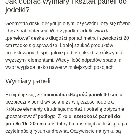
Jak dobrać wymiary i kształt paneli do
jodełki?
Geometria deski decyduje o tym, czy wzór ułoży się równo
i bez strat materiału. W przypadku jodełki zwykła
„panelowa” deska o długości ponad metra i szerokości 20
cm rzadko się sprawdza. Lepiej szukać produktów
projektowanych specjalnie pod ten układ, z krótszymi i
węższymi elementami. Wtedy ilość odpadów spada, a
wzór wygląda lekko nawet w mniejszych pokojach.
Wymiary paneli
Przyjmuje się, że
minimalna długość paneli 60 cm
to
bezpieczny punkt wyjścia przy większości jodełek.
Krótsze elementy utrudniają montaż i potrafią optycznie
„poszatkować” podłogę. Z kolei
szerokość paneli do
jodełki 15–20 cm
daje dobry balans między ilością fug a
czytelnością rysunku drewna. Oczywiście na rynku są