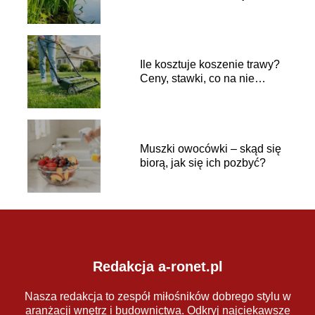
Ile kosztuje koszenie trawy?
Ceny, stawki, co na nie
wpływa
Muszki owocówki – skąd się
biorą, jak się ich pozbyć?
Redakcja a-ronet.pl
Nasza redakcja to zespół miłośników dobrego stylu w
aranżacji wnętrz i budownictwa. Odkryj najciekawsze