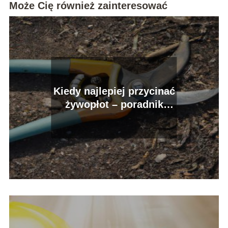
Może Cię również zainteresować
Kiedy najlepiej przycinać
żywopłot – poradnik
ogrodniczy.