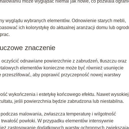
malowaniu może wyglądać niemal jak nowe, co pozwala ograni
any wyglądu wybranych elementów. Odnowienie starych mebli,
asować ich kolorystykę do aktualnej aranżacji domu lub ogrod
prac.
luczowe znaczenie
oczyścić odnawiane powierzchnie z zabrudzeń, tłuszczu oraz
metalowych elementów konieczne może być również usunięcie
ie przeszlifować, aby poprawić przyczepność nowej warstwy
ość wykończenia i estetykę końcowego efektu. Nawet wysokiej
ltatu, jeśli powierzchnia będzie zabrudzona lub niestabilna.
podczas malowania, zwłaszcza temperaturę i wilgotność
z trwałość powłoki. W przypadku elementów intensywnie
nież zastosowanie dodatkowych warstw ochronnych zwiększają