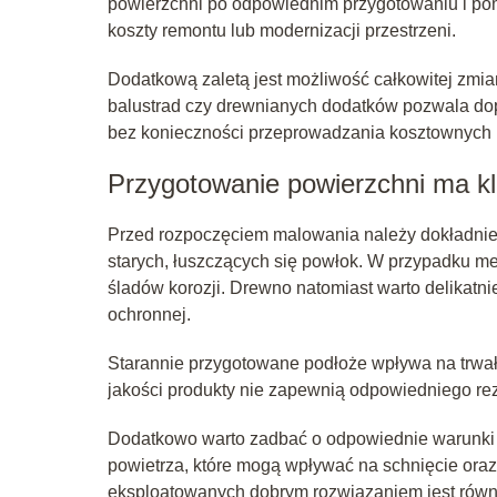
powierzchni po odpowiednim przygotowaniu i po
koszty remontu lub modernizacji przestrzeni.
Dodatkową zaletą jest możliwość całkowitej zmi
balustrad czy drewnianych dodatków pozwala dop
bez konieczności przeprowadzania kosztownych 
Przygotowanie powierzchni ma k
Przed rozpoczęciem malowania należy dokładnie 
starych, łuszczących się powłok. W przypadku 
śladów korozji. Drewno natomiast warto delikatn
ochronnej.
Starannie przygotowane podłoże wpływa na trwał
jakości produkty nie zapewnią odpowiedniego rezu
Dodatkowo warto zadbać o odpowiednie warunki 
powietrza, które mogą wpływać na schnięcie ora
eksploatowanych dobrym rozwiązaniem jest rów