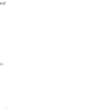
ócić
 i