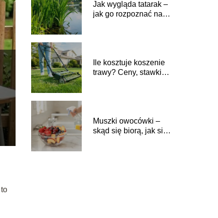
Jak wygląda tatarak –
jak go rozpoznać nad
wodą?
Ile kosztuje koszenie
trawy? Ceny, stawki,
co na nie wpływa
Muszki owocówki –
skąd się biorą, jak się
ich pozbyć?
to