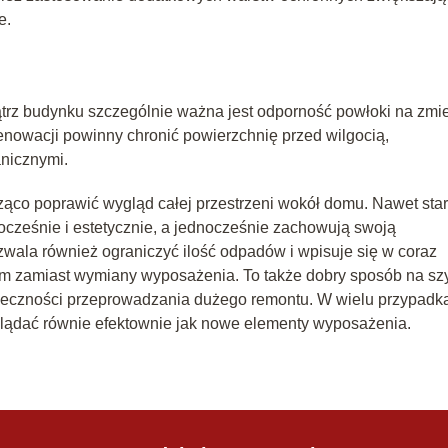
e.
rz budynku szczególnie ważna jest odporność powłoki na zmi
enowacji powinny chronić powierzchnię przed wilgocią,
nicznymi.
o poprawić wygląd całej przestrzeni wokół domu. Nawet sta
ocześnie i estetycznie, a jednocześnie zachowują swoją
zwala również ograniczyć ilość odpadów i wpisuje się w coraz
em zamiast wymiany wyposażenia. To także dobry sposób na sz
nieczności przeprowadzania dużego remontu. W wielu przypadk
ądać równie efektownie jak nowe elementy wyposażenia.