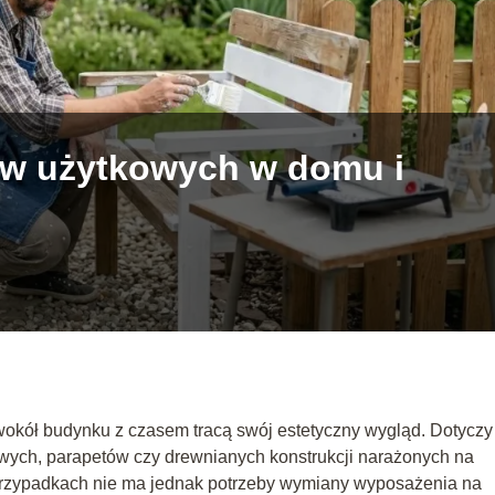
w użytkowych w domu i
okół budynku z czasem tracą swój estetyczny wygląd. Dotyczy 
owych, parapetów czy drewnianych konstrukcji narażonych na
 przypadkach nie ma jednak potrzeby wymiany wyposażenia na