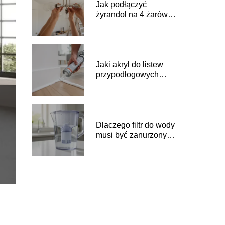
Jak podłączyć
żyrandol na 4 żarówki
krok po kroku?
Jaki akryl do listew
przypodłogowych
wybrać?
Dlaczego filtr do wody
musi być zanurzony?
Zasady używania