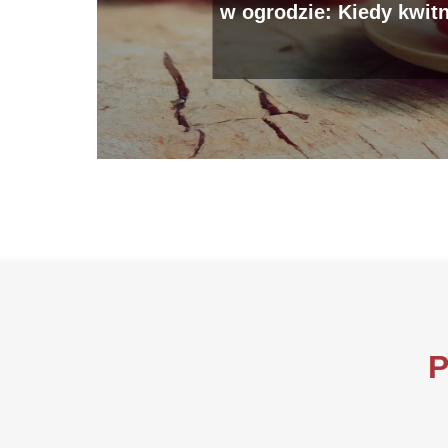
w ogrodzie: Kiedy kwit
P