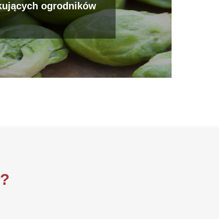
kujących ogrodników
i?