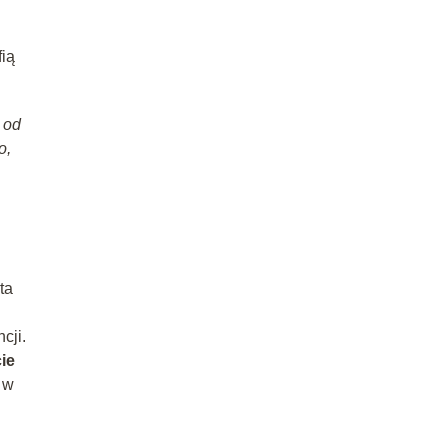
fią
 od
o,
ta
cji.
ie
 w