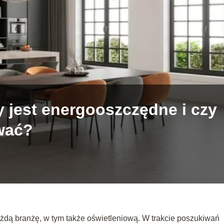
y jest energooszczędne i czy
wać?
żdą branżę, w tym także oświetleniową. W trakcie poszukiwań