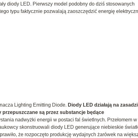
ały diody LED. Pierwszy model podobny do dziś stosowanych
 tego typu faktycznie pozwalają zaoszczędzić energię elektrycz
znacza Lighting Emitting Diode.
Diody LED działają na zasadz
ny przepuszczane są przez substancje będące
stania nadwyżki energii w postaci fal świetlnych. Przełomem w 
naukowcy skonstruowali diody LED generujące niebieskie światł
sprawiło, że rozpoczęto produkcję wydajnych żarówek na więks