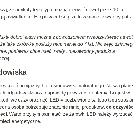
ą, że artykuły tego typu można używać nawet przez 10 lat.
ją oświetlenia LED potwierdzają, że to właśnie te wyroby potra
rodukty dobrej klasy można z powodzeniem wykorzystywać nawet
 że taka żarówka posłuży nam nawet do 7 lat. Nic więc dziwneg
nie, ponieważ chce mieć trwały i niezawodny produkt a
czną.
odowiska
ozwiązań przyjaznych dla środowiska naturalnego. Nasza plane
órych odpadów stwarza naprawdę poważne problemy. Tak jest w
kodliwe gazy oraz rtęć. LED-y pozbawione są tego typu substan
, jedna osoba potrzebuje znacznie mniej produktów,
co oczywiśc
ieci
. Warto przy tym pamiętać, że żarówki LED należy wyrzucać
mieci energetyczne.