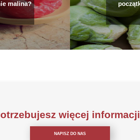
nie malina?
począt
otrzebujesz więcej informacj
NAPISZ DO NAS