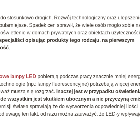
ły do stosunkowo drogich. Rozwój technologiczny oraz ulepszeni
opularniejsze. Spadek cen sprawił, że wiele osób mogło sobie n
oświetlenie w domach prywatnych oraz obiektach użyteczności
 specjaliści opisując produkty tego rodzaju, na pierwszym
ność
.
łowe lampy LED
pobierają podczas pracy znacznie mniej energi
 technologie (np.: lampy fluorescencyjne) potrzebują więcej ener
eważ muszą się rozgrzać.
Inaczej jest w przypadku oświetleni
ede wszystkim jest skutkiem ubocznym a nie przyczyną emis
emisji światła sprawiają że do wytworzenia odpowiedniej ilości
 pod uwagę ten fakt, od razu można zauważyć, że LED-y wpływaj