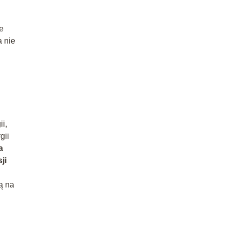
e
a nie
i,
gii
a
ji
ą na