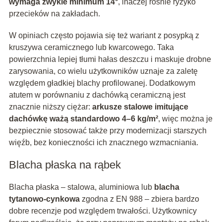
wymaga zwykle minimum 14°
, inaczej rośnie ryzyko
przecieków na zakładach.
W opiniach często pojawia się też wariant z posypką z
kruszywa ceramicznego lub kwarcowego. Taka
powierzchnia lepiej tłumi hałas deszczu i maskuje drobne
zarysowania, co wielu użytkowników uznaje za zaletę
względem gładkiej blachy profilowanej. Dodatkowym
atutem w porównaniu z dachówką ceramiczną jest
znacznie niższy ciężar:
arkusze stalowe imitujące
dachówkę ważą standardowo 4–6 kg/m²
, więc można je
bezpiecznie stosować także przy modernizacji starszych
więźb, bez konieczności ich znacznego wzmacniania.
Blacha płaska na rąbek
Blacha płaska – stalowa, aluminiowa lub
blacha
tytanowo-cynkowa
zgodna z EN 988 – zbiera bardzo
dobre recenzje pod względem trwałości. Użytkownicy