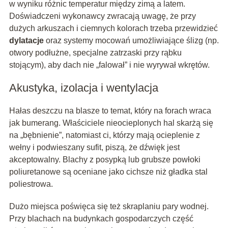
w wyniku różnic temperatur między zimą a latem.
Doświadczeni wykonawcy zwracają uwagę, że przy
dużych arkuszach i ciemnych kolorach trzeba przewidzieć
dylatacje
oraz systemy mocowań umożliwiające ślizg (np.
otwory podłużne, specjalne zatrzaski przy rąbku
stojącym), aby dach nie „falował” i nie wyrywał wkrętów.
Akustyka, izolacja i wentylacja
Hałas deszczu na blasze to temat, który na forach wraca
jak bumerang. Właściciele nieocieplonych hal skarżą się
na „bębnienie”, natomiast ci, którzy mają ocieplenie z
wełny i podwieszany sufit, piszą, że dźwięk jest
akceptowalny. Blachy z posypką lub grubsze powłoki
poliuretanowe są oceniane jako cichsze niż gładka stal
poliestrowa.
Dużo miejsca poświęca się też skraplaniu pary wodnej.
Przy blachach na budynkach gospodarczych część