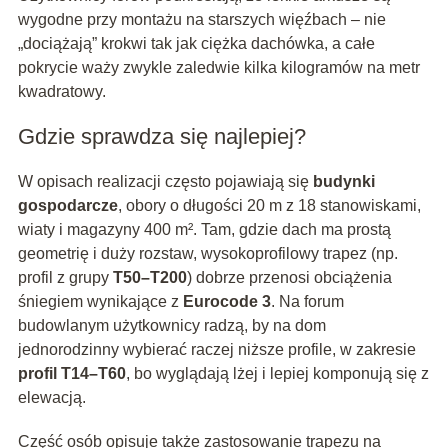
wygodne przy montażu na starszych więźbach – nie
„dociążają” krokwi tak jak ciężka dachówka, a całe
pokrycie waży zwykle zaledwie kilka kilogramów na metr
kwadratowy.
Gdzie sprawdza się najlepiej?
W opisach realizacji często pojawiają się
budynki
gospodarcze
, obory o długości 20 m z 18 stanowiskami,
wiaty i magazyny 400 m². Tam, gdzie dach ma prostą
geometrię i duży rozstaw, wysokoprofilowy trapez (np.
profil z grupy
T50–T200
) dobrze przenosi obciążenia
śniegiem wynikające z
Eurocode 3
. Na forum
budowlanym użytkownicy radzą, by na dom
jednorodzinny wybierać raczej niższe profile, w zakresie
profil T14–T60
, bo wyglądają lżej i lepiej komponują się z
elewacją.
Część osób opisuje także zastosowanie trapezu na