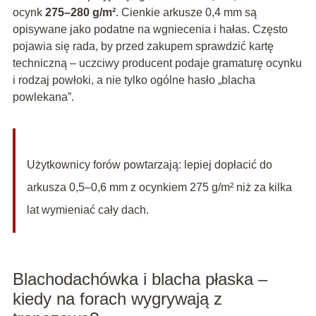
ocynk
275–280 g/m²
. Cienkie arkusze 0,4 mm są
opisywane jako podatne na wgniecenia i hałas. Często
pojawia się rada, by przed zakupem sprawdzić kartę
techniczną – uczciwy producent podaje gramaturę ocynku
i rodzaj powłoki, a nie tylko ogólne hasło „blacha
powlekana”.
Użytkownicy forów powtarzają: lepiej dopłacić do
arkusza 0,5–0,6 mm z ocynkiem 275 g/m² niż za kilka
lat wymieniać cały dach.
Blachodachówka i blacha płaska –
kiedy na forach wygrywają z