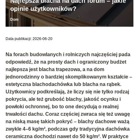
Najlepsza blacha na dach forum – jakie
opinie użytkowników?
Dom
Data publikacji: 2026-06-20
Na forach budowlanych i rolniczych najczęściej pada
odpowiedź, że na prosty dach i ograniczony budżet
najlepsza jest
blacha trapezowa
, a na dom
jednorodzinny o bardziej skomplikowanym kształcie –
estetyczna
blachodachówka
lub blacha na rąbek.
Użytkownicy podkreślają, że liczy się nie tylko rodzaj
pokrycia, ale też grubość blachy, jakość ocynku i
powłoki ochronnej, bo to one decydują o realnej
trwałości dachu. Coraz częściej zwraca się też uwagę
na niską masę takich pokryć –
blachy dachowe ważą
zwykle 4–6 kg/m²
, podczas gdy tradycyjna dachówka
ceramiczna dochodzi nawet do
50 kg/m²
. W praktyce