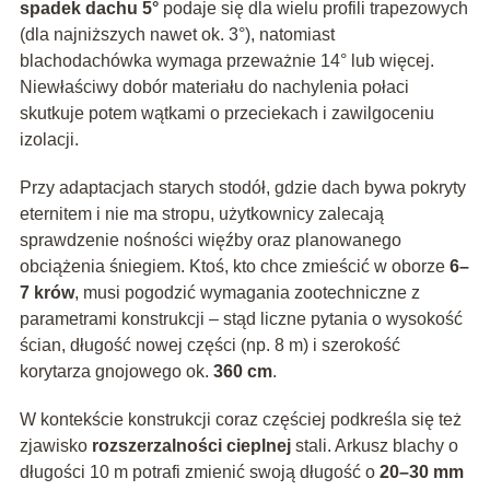
spadek dachu 5°
podaje się dla wielu profili trapezowych
(dla najniższych nawet ok. 3°), natomiast
blachodachówka wymaga przeważnie 14° lub więcej.
Niewłaściwy dobór materiału do nachylenia połaci
skutkuje potem wątkami o przeciekach i zawilgoceniu
izolacji.
Przy adaptacjach starych stodół, gdzie dach bywa pokryty
eternitem i nie ma stropu, użytkownicy zalecają
sprawdzenie nośności więźby oraz planowanego
obciążenia śniegiem. Ktoś, kto chce zmieścić w oborze
6–
7 krów
, musi pogodzić wymagania zootechniczne z
parametrami konstrukcji – stąd liczne pytania o wysokość
ścian, długość nowej części (np. 8 m) i szerokość
korytarza gnojowego ok.
360 cm
.
W kontekście konstrukcji coraz częściej podkreśla się też
zjawisko
rozszerzalności cieplnej
stali. Arkusz blachy o
długości 10 m potrafi zmienić swoją długość o
20–30 mm