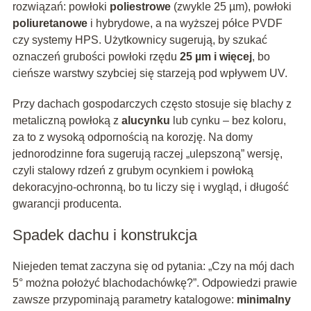
rozwiązań: powłoki
poliestrowe
(zwykle 25 µm), powłoki
poliuretanowe
i hybrydowe, a na wyższej półce PVDF
czy systemy HPS. Użytkownicy sugerują, by szukać
oznaczeń grubości powłoki rzędu
25 µm i więcej
, bo
cieńsze warstwy szybciej się starzeją pod wpływem UV.
Przy dachach gospodarczych często stosuje się blachy z
metaliczną powłoką z
alucynku
lub cynku – bez koloru,
za to z wysoką odpornością na korozję. Na domy
jednorodzinne fora sugerują raczej „ulepszoną” wersję,
czyli stalowy rdzeń z grubym ocynkiem i powłoką
dekoracyjno-ochronną, bo tu liczy się i wygląd, i długość
gwarancji producenta.
Spadek dachu i konstrukcja
Niejeden temat zaczyna się od pytania: „Czy na mój dach
5° można położyć blachodachówkę?”. Odpowiedzi prawie
zawsze przypominają parametry katalogowe:
minimalny