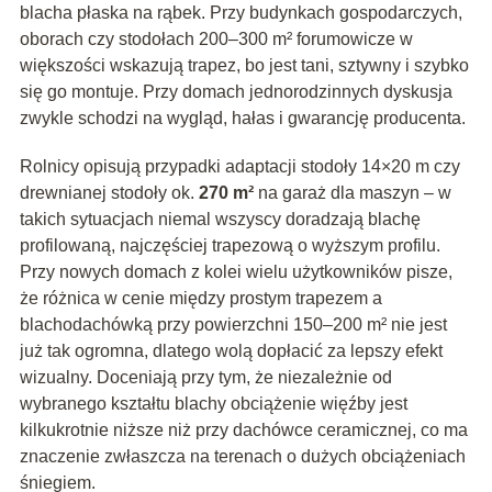
blacha płaska na rąbek. Przy budynkach gospodarczych,
oborach czy stodołach 200–300 m² forumowicze w
większości wskazują trapez, bo jest tani, sztywny i szybko
się go montuje. Przy domach jednorodzinnych dyskusja
zwykle schodzi na wygląd, hałas i gwarancję producenta.
Rolnicy opisują przypadki adaptacji stodoły 14×20 m czy
drewnianej stodoły ok.
270 m²
na garaż dla maszyn – w
takich sytuacjach niemal wszyscy doradzają blachę
profilowaną, najczęściej trapezową o wyższym profilu.
Przy nowych domach z kolei wielu użytkowników pisze,
że różnica w cenie między prostym trapezem a
blachodachówką przy powierzchni 150–200 m² nie jest
już tak ogromna, dlatego wolą dopłacić za lepszy efekt
wizualny. Doceniają przy tym, że niezależnie od
wybranego kształtu blachy obciążenie więźby jest
kilkukrotnie niższe niż przy dachówce ceramicznej, co ma
znaczenie zwłaszcza na terenach o dużych obciążeniach
śniegiem.