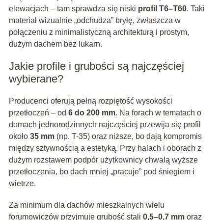
elewacjach – tam sprawdza się niski
profil T6–T60
. Taki
materiał wizualnie „odchudza” bryłę, zwłaszcza w
połączeniu z minimalistyczną architekturą i prostym,
dużym dachem bez lukarn.
Jakie profile i grubości są najczęściej
wybierane?
Producenci oferują pełną rozpiętość wysokości
przetłoczeń – od
6 do 200 mm
. Na forach w tematach o
domach jednorodzinnych najczęściej przewija się profil
około
35 mm
(np. T-35) oraz niższe, bo dają kompromis
między sztywnością a estetyką. Przy halach i oborach z
dużym rozstawem podpór użytkownicy chwalą wyższe
przetłoczenia, bo dach mniej „pracuje” pod śniegiem i
wietrze.
Za minimum dla dachów mieszkalnych wielu
forumowiczów przyjmuje grubość stali
0,5–0,7 mm
oraz