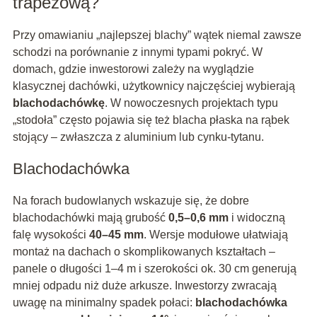
trapezową?
Przy omawianiu „najlepszej blachy” wątek niemal zawsze
schodzi na porównanie z innymi typami pokryć. W
domach, gdzie inwestorowi zależy na wyglądzie
klasycznej dachówki, użytkownicy najczęściej wybierają
blachodachówkę
. W nowoczesnych projektach typu
„stodoła” często pojawia się też blacha płaska na rąbek
stojący – zwłaszcza z aluminium lub cynku-tytanu.
Blachodachówka
Na forach budowlanych wskazuje się, że dobre
blachodachówki mają grubość
0,5–0,6 mm
i widoczną
falę wysokości
40–45 mm
. Wersje modułowe ułatwiają
montaż na dachach o skomplikowanych kształtach –
panele o długości 1–4 m i szerokości ok. 30 cm generują
mniej odpadu niż duże arkusze. Inwestorzy zwracają
uwagę na minimalny spadek połaci:
blachodachówka