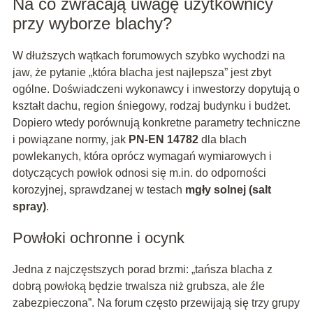
Na co zwracają uwagę użytkownicy
przy wyborze blachy?
W dłuższych wątkach forumowych szybko wychodzi na
jaw, że pytanie „która blacha jest najlepsza” jest zbyt
ogólne. Doświadczeni wykonawcy i inwestorzy dopytują o
kształt dachu, region śniegowy, rodzaj budynku i budżet.
Dopiero wtedy porównują konkretne parametry techniczne
i powiązane normy, jak
PN-EN 14782
dla blach
powlekanych, która oprócz wymagań wymiarowych i
dotyczących powłok odnosi się m.in. do odporności
korozyjnej, sprawdzanej w testach
mgły solnej (salt
spray)
.
Powłoki ochronne i ocynk
Jedna z najczęstszych porad brzmi: „tańsza blacha z
dobrą powłoką będzie trwalsza niż grubsza, ale źle
zabezpieczona”. Na forum często przewijają się trzy grupy