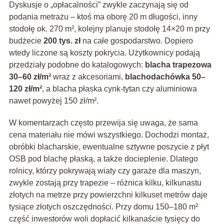
Dyskusje o „opłacalności” zwykle zaczynają się od
podania metrażu – ktoś ma oborę 20 m długości, inny
stodołę ok. 270 m², kolejny planuje stodołę 14×20 m przy
budżecie
200 tys. zł
na całe gospodarstwo. Dopiero
wtedy liczone są koszty pokrycia. Użytkownicy podają
przedziały podobne do katalogowych:
blacha trapezowa
30–60 zł/m²
wraz z akcesoriami,
blachodachówka 50–
120 zł/m²
, a blacha płaska cynk-tytan czy aluminiowa
nawet powyżej 150 zł/m².
W komentarzach często przewija się uwaga, że sama
cena materiału nie mówi wszystkiego. Dochodzi montaż,
obróbki blacharskie, ewentualne sztywne poszycie z płyt
OSB pod blachę płaską, a także docieplenie. Dlatego
rolnicy, którzy pokrywają wiaty czy garaże dla maszyn,
zwykle zostają przy trapezie – różnica kilku, kilkunastu
złotych na metrze przy powierzchni kilkuset metrów daje
tysiące złotych oszczędności. Przy domu 150–180 m²
część inwestorów woli dopłacić kilkanaście tysięcy do