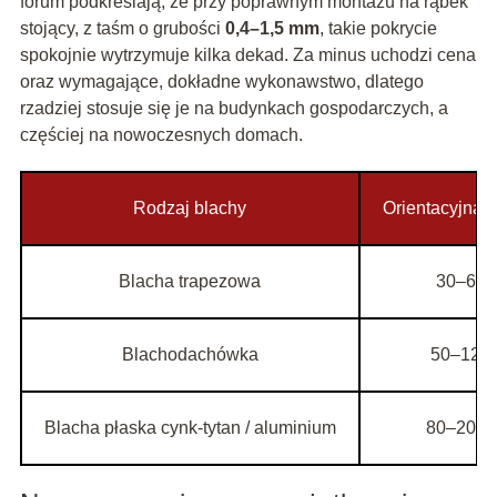
forum podkreślają, że przy poprawnym montażu na rąbek
stojący, z taśm o grubości
0,4–1,5 mm
, takie pokrycie
spokojnie wytrzymuje kilka dekad. Za minus uchodzi cena
oraz wymagające, dokładne wykonawstwo, dlatego
rzadziej stosuje się je na budynkach gospodarczych, a
częściej na nowoczesnych domach.
Rodzaj blachy
Orientacyjna 
Blacha trapezowa
30–60 z
Blachodachówka
50–120 
Blacha płaska cynk-tytan / aluminium
80–200+ 