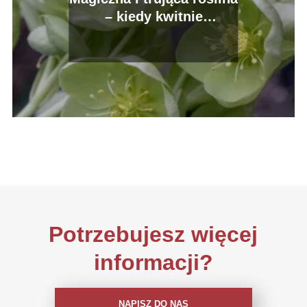
– kiedy kwitnie
ciemiernik
Potrzebujesz więcej
informacji?
NAPISZ DO NAS