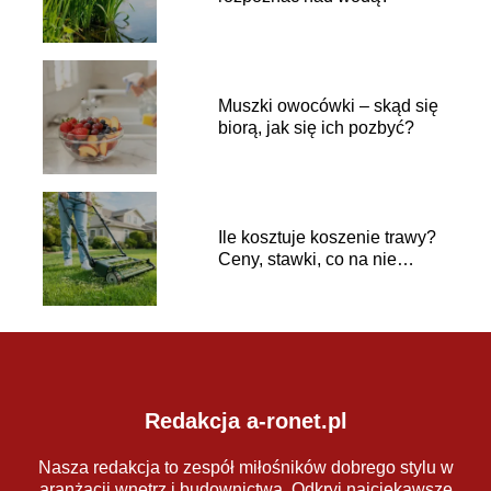
Muszki owocówki – skąd się
biorą, jak się ich pozbyć?
Ile kosztuje koszenie trawy?
Ceny, stawki, co na nie
wpływa
Redakcja a-ronet.pl
Nasza redakcja to zespół miłośników dobrego stylu w
aranżacji wnętrz i budownictwa. Odkryj najciekawsze