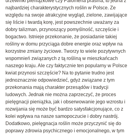
urzewinki pieniążkowe czy Palomena prasina, to jedna z
najbardziej charakterystycznych roślin w Polsce. Ze
względu na swoje atrakcyjne wygląd, zielone, zawijające
się liście i twardą korę, jest powszechnie uważany za
dobry talizman, przynoszący pomyślność, szczęście i
bogactwo. Istnieje przekonanie, że posiadanie takiej
rośliny w domu przyciąga dobre energie oraz wpływ na
korzystne zmiany życiowe. Tworzy to wiele pozytywnych
wspomnień związanych z tą rośliną w mieszkańcach
naszego kraju. Ale czy faktycznie ten popularny w Polsce
kwiat przynosi szczęście? Na to pytanie trudno jest
jednoznacznie odpowiedzieć, gdyż związane z tym
przekonania mają charakter przesądów i tradycji
ludowych. Jednak nie można zaprzeczyć, że proces
pielęgnacji pieniążka, jak i obserwowanie jego wzrostu i
rozwijania się może być bardzo satysfakcjonujące, co z
kolei wpływa na nasze samopoczucie i dobry nastrój.
Dodatkowo, pielęgnacja roślin może przyczynić się do
poprawy zdrowia psychicznego i emocjonalnego, w tym