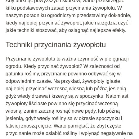
Aby uniknąć powyższych skutków, warto przestrzegać
kilku podstawowych zasad przycinania żywopłotu. W
naszym poradniku ogrodniczym przedstawimy dokładnie,
kiedy najlepiej przycinać żywopłot, jakie narzędzia użyć i
jakie techniki stosować, aby osiągnąć najlepsze efekty.
Techniki przycinania żywopłotu
Przycinanie żywopłotu to ważna czynność w pielęgnacji
ogrodu. Kiedy przycinać żywopłot? W zależności od
gatunku rośliny, przycinanie powinno odbywać się w
odpowiednim czasie. Na przykład, żywopłoty iglaste
najlepiej przycinać wczesną wiosną lub późną jesienią,
gdyż wtedy drzewa i krzewy są w spoczynku. Natomiast
żywopłoty liściaste powinno się przycinać wczesną
wiosną, zanim zaczną rosnąć nowe pędy, lub późną
jesienią, gdyż wtedy rośliny są w okresie spoczynku i
łatwiej znoszą cięcie. Warto pamiętać, że zbyt częste
przycinanie może osłabić rośliny i wpłynąć negatywnie na