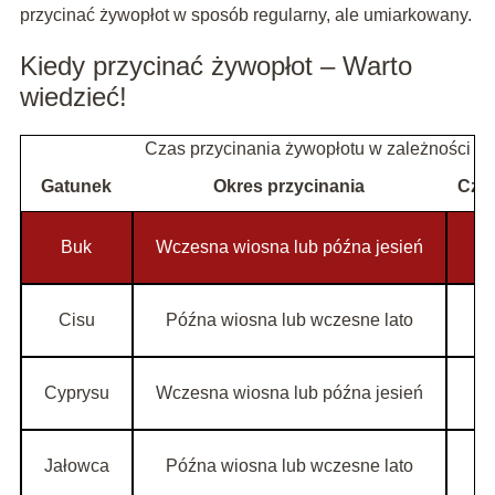
przycinać żywopłot w sposób regularny, ale umiarkowany.
Kiedy przycinać żywopłot – Warto
wiedzieć!
Czas przycinania żywopłotu w zależności o
Gatunek
Okres przycinania
Częs
Buk
Wczesna wiosna lub późna jesień
Cisu
Późna wiosna lub wczesne lato
Cyprysu
Wczesna wiosna lub późna jesień
Jałowca
Późna wiosna lub wczesne lato