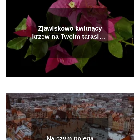
Zjawiskowo kwitnący
krzew na Twoim tarasie –
kiedy kwitnie bugenwilla
Na czym polega