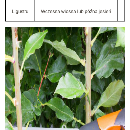
Ligustru
Wczesna wiosna lub późna jesień