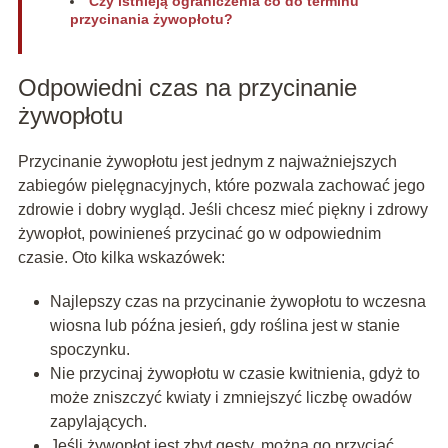
Czy istnieją ograniczenia co do terminu
przycinania żywopłotu?
Odpowiedni czas na przycinanie
żywopłotu
Przycinanie żywopłotu jest jednym z najważniejszych
zabiegów pielęgnacyjnych, które pozwala zachować jego
zdrowie i dobry wygląd. Jeśli chcesz mieć piękny i zdrowy
żywopłot, powinieneś przycinać go w odpowiednim
czasie. Oto kilka wskazówek:
Najlepszy czas na przycinanie żywopłotu to wczesna
wiosna lub późna jesień, gdy roślina jest w stanie
spoczynku.
Nie przycinaj żywopłotu w czasie kwitnienia, gdyż to
może zniszczyć kwiaty i zmniejszyć liczbę owadów
zapylających.
Jeśli żywopłot jest zbyt gęsty, można go przyciąć