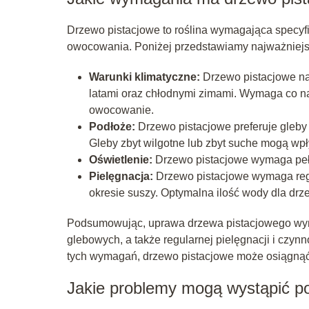
Drzewo pistacjowe to roślina wymagająca specyfi
owocowania. Poniżej przedstawiamy najważniej
Warunki klimatyczne:
Drzewo pistacjowe naj
latami oraz chłodnymi zimami. Wymaga co n
owocowanie.
Podłoże:
Drzewo pistacjowe preferuje gleby
Gleby zbyt wilgotne lub zbyt suche mogą wp
Oświetlenie:
Drzewo pistacjowe wymaga pełn
Pielęgnacja:
Drzewo pistacjowe wymaga regu
okresie suszy. Optymalna ilość wody dla drze
Podsumowując, uprawa drzewa pistacjowego wym
glebowych, a także regularnej pielęgnacji i czy
tych wymagań, drzewo pistacjowe może osiągnąć 
Jakie problemy mogą wystąpić po