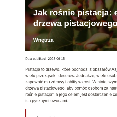
Jak rośnie pistacja: 
drzewa pistacjoweg
Wnętrza
Data publikacji: 2023-06-15
Pistacja to drzewo, które pochodzi z obszarów A
wielu przekąsek i deserów. Jednakże, wiele osób n
zapewnić mu zdrowy i obfity wzrost. W niniejsz
drzewa pistacjowego, aby pomóc osobom zaintere
rośnie pistacja”, a jego celem jest dostarczenie c
ich pysznymi owocami.