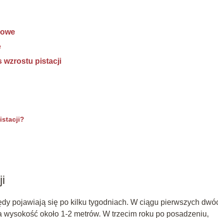
jowe
e
wzrostu pistacji
?
istacji?
i
dy pojawiają się po kilku tygodniach. W ciągu pierwszych dwó
ga wysokość około 1-2 metrów. W trzecim roku po posadzeniu,