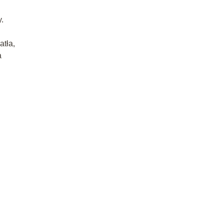
.
atła,
a