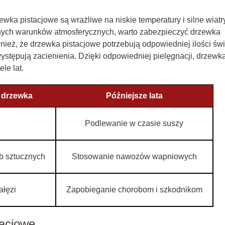
wka pistacjowe są wrażliwe na niskie temperatury i silne wiatry
tnych warunków atmosferycznych, warto zabezpieczyć drzewka
eż, że drzewka pistacjowe potrzebują odpowiedniej ilości świ
ystępują zacienienia. Dzięki odpowiedniej pielęgnacji, drzewk
le lat.
u drzewka
Późniejsze lata
Podlewanie w czasie suszy
b sztucznych
Stosowanie nawozów wapniowych
ałęzi
Zapobieganie chorobom i szkodnikom
acjowe