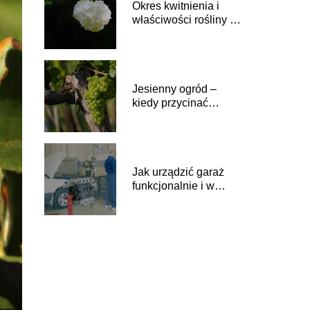
Okres kwitnienia i
właściwości rośliny –
kiedy kwitnie kalina
Jesienny ogród –
kiedy przycinać
winogrona?
Jak urządzić garaż
funkcjonalnie i w
dobrym stylu?