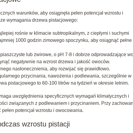
cznych warunków, aby osiągnęła pełen potencjał wzrostu i
sze wymagania drzewa pistacjowego:
lepiej rośnie w klimacie subtropikalnym, z ciepłymi i suchymi
ajmniej 1000 godzin zimowego spoczynku, aby osiągnąć pełne
 piaszczyste lub żwirowe, o pH 7-8 i dobrze odprowadzające w
łynąć negatywnie na wzrost drzewa i jakość owoców.
ego nasłonecznienia, aby rozwijać się prawidłowo.
larnego przycinania, nawożenia i podlewania, szczególnie w
wa pistacjowego to 60-100 litrów na tydzień w okresie letnim.
aga uwzględnienia specyficznych wymagań klimatycznych i
nności związanych z podlewaniem i przycinaniem. Przy zachowa
pełen potencjał wzrostu i owocowania.
dczas wzrostu pistacji