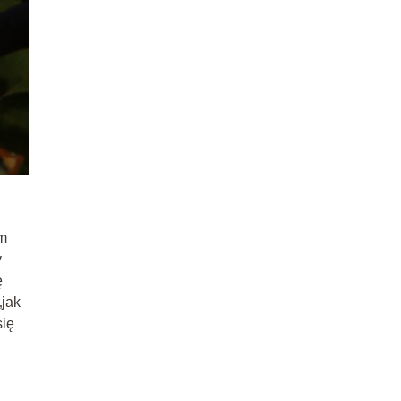
em
y
ę
„jak
się