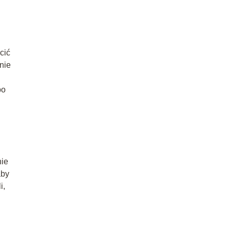
cić
nie
po
nie
aby
i,