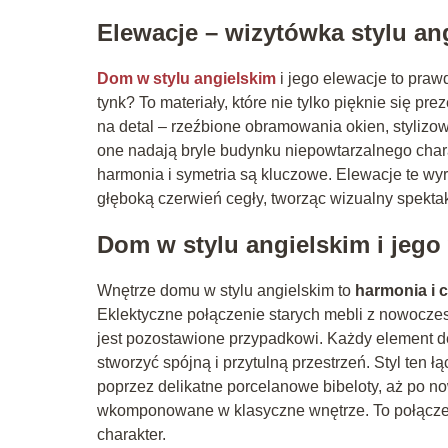
Elewacje – wizytówka stylu an
Dom w stylu angielskim
i jego elewacje to praw
tynk? To materiały, które nie tylko pięknie się pr
na detal – rzeźbione obramowania okien, styli
one nadają bryle budynku niepowtarzalnego chara
harmonia i symetria są kluczowe. Elewacje te wy
głęboką czerwień cegły, tworząc wizualny spektak
Dom w stylu angielskim i jego 
Wnętrze domu w stylu angielskim to
harmonia i c
Eklektyczne połączenie starych mebli z nowoczesn
jest pozostawione przypadkowi. Każdy element dek
stworzyć spójną i przytulną przestrzeń. Styl ten 
poprzez delikatne porcelanowe bibeloty, aż po n
wkomponowane w klasyczne wnętrze. To połączen
charakter.