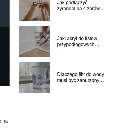
Jak podłączyć
żyrandol na 4 żarówki
krok po kroku?
Jaki akryl do listew
przypodłogowych
wybrać?
Dlaczego filtr do wody
musi być zanurzony?
Zasady używania
i
e na