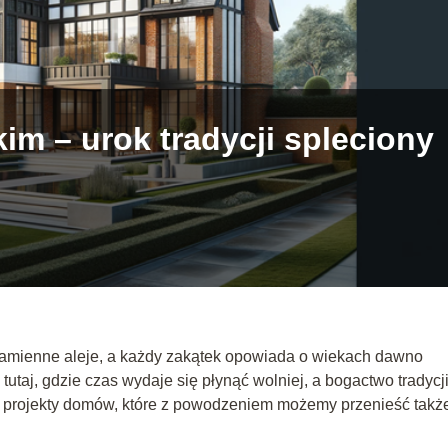
im – urok tradycji spleciony
zą kamienne aleje, a każdy zakątek opowiada o wiekach dawno
o tutaj, gdzie czas wydaje się płynąć wolniej, a bogactwo tradycj
e projekty domów, które z powodzeniem możemy przenieść takż