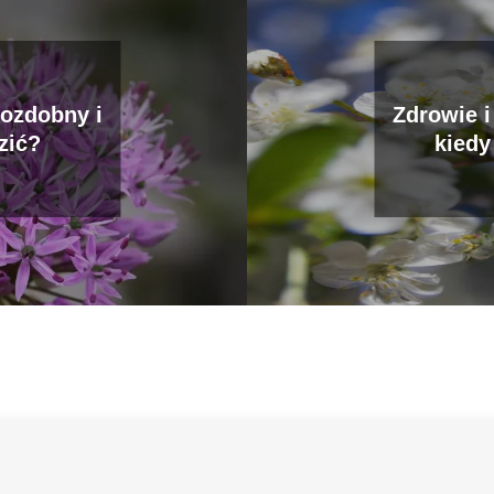
 ozdobny i
Zdrowie 
zić?
kiedy