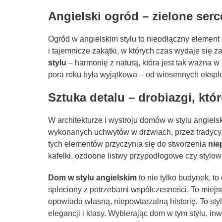
Angielski ogród – zielone ser
Ogród w angielskim stylu to nieodłączny element 
i tajemnicze zakątki, w których czas wydaje się
stylu
– harmonię z naturą, która jest tak ważna w 
pora roku była wyjątkowa – od wiosennych ekspl
Sztuka detalu – drobiazgi, któ
W architekturze i wystroju domów w stylu angiels
wykonanych uchwytów w drzwiach, przez tradycyj
tych elementów przyczynia się do stworzenia
nie
kafelki, ozdobne listwy przypodłogowe czy stylowe
Dom w stylu angielskim
to nie tylko budynek, to 
spleciony z potrzebami współczesności. To miejsc
opowiada własną, niepowtarzalną historię. To st
elegancji i klasy. Wybierając dom w tym stylu, in