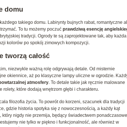
ce domu
każdego takiego domu. Labirynty bujnych rabat, romantyczne al
 zatrzymać. To tu możemy poczuć
prawdziwą esencję angielski
brytyjskiej tradycji. Ogrody te są zaprojektowane tak, aby każda
ozji kolorów po spokój zimowych kompozycji.
re tworzą całość
kim, niezwykle ważną rolę odgrywają detale. Od misternie
ne okiennice, aż po klasyczne lampy uliczne w ogrodzie. Każd
powtarzalnej atmosfery
. To detale takie jak ręcznie malowane
 rolety, które dodają wnętrzom głębi i charakteru.
cała filozofia życia. To powrót do korzeni, szacunek dla tradycji
e, gdzie historia spotyka się z nowoczesnością, a każdy kąt
yl, który nigdy nie przemija, będący świadectwem ponadczasowe
westujemy nie tylko w piękno i funkcjonalność, ale również w