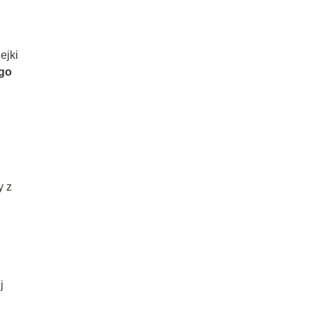
ejki
ego
y z
j