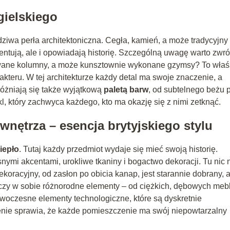
gielskiego
dziwa perła architektoniczna. Cegła, kamień, a może tradycyjny
ezentują, ale i opowiadają historię. Szczególną uwagę warto zwró
zowane kolumny, a może kunsztownie wykonane gzymsy? To właś
kteru. W tej architekturze każdy detal ma swoje znaczenie, a
różniają się także wyjątkową
paletą barw
, od subtelnego beżu 
l, który zachwyca każdego, kto ma okazję się z nimi zetknąć.
wnętrza – esencja brytyjskiego stylu
iepło
. Tutaj każdy przedmiot wydaje się mieć swoją historię.
ymi akcentami, urokliwe tkaniny i bogactwo dekoracji. Tu nic 
oracyjny, od zasłon po obicia kanap, jest starannie dobrany, 
łączy w sobie różnorodne elementy – od ciężkich, dębowych mebl
owoczesne elementy technologiczne, które są dyskretnie
ie sprawia, że każde pomieszczenie ma swój niepowtarzalny