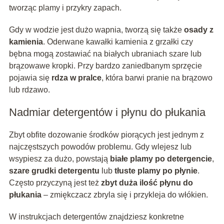
tworząc plamy i przykry zapach.
Gdy w wodzie jest dużo wapnia, tworzą się także
osady z
kamienia
. Oderwane kawałki kamienia z grzałki czy
bębna mogą zostawiać na białych ubraniach szare lub
brązowawe kropki. Przy bardzo zaniedbanym sprzęcie
pojawia się
rdza w pralce
, która barwi pranie na brązowo
lub rdzawo.
Nadmiar detergentów i płynu do płukania
Zbyt obfite dozowanie środków piorących jest jednym z
najczęstszych powodów problemu. Gdy wlejesz lub
wsypiesz za dużo, powstają
białe plamy po detergencie
,
szare grudki detergentu
lub
tłuste plamy po płynie
.
Często przyczyną jest też
zbyt duża ilość płynu do
płukania
– zmiękczacz zbryla się i przykleja do włókien.
W instrukcjach detergentów znajdziesz konkretne