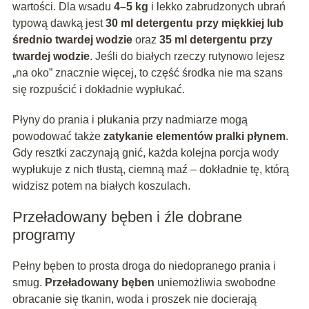
wartości. Dla wsadu
4–5 kg
i lekko zabrudzonych ubrań
typową dawką jest
30 ml detergentu przy miękkiej lub
średnio twardej wodzie
oraz
35 ml detergentu przy
twardej wodzie
. Jeśli do białych rzeczy rutynowo lejesz
„na oko” znacznie więcej, to część środka nie ma szans
się rozpuścić i dokładnie wypłukać.
Płyny do prania i płukania przy nadmiarze mogą
powodować także
zatykanie elementów pralki płynem
.
Gdy resztki zaczynają gnić, każda kolejna porcja wody
wypłukuje z nich tłustą, ciemną maź – dokładnie tę, którą
widzisz potem na białych koszulach.
Przeładowany bęben i źle dobrane
programy
Pełny bęben to prosta droga do niedopranego prania i
smug.
Przeładowany bęben
uniemożliwia swobodne
obracanie się tkanin, woda i proszek nie docierają