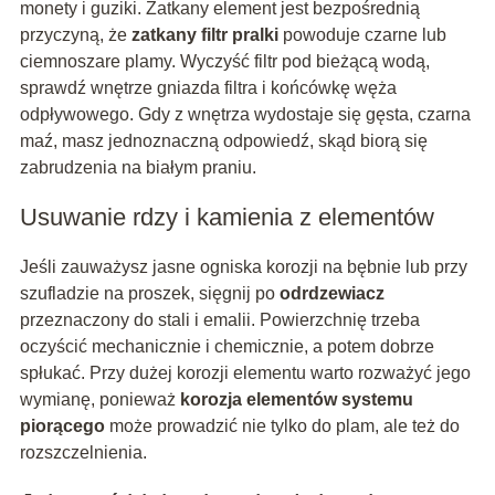
monety i guziki. Zatkany element jest bezpośrednią
przyczyną, że
zatkany filtr pralki
powoduje czarne lub
ciemnoszare plamy. Wyczyść filtr pod bieżącą wodą,
sprawdź wnętrze gniazda filtra i końcówkę węża
odpływowego. Gdy z wnętrza wydostaje się gęsta, czarna
maź, masz jednoznaczną odpowiedź, skąd biorą się
zabrudzenia na białym praniu.
Usuwanie rdzy i kamienia z elementów
Jeśli zauważysz jasne ogniska korozji na bębnie lub przy
szufladzie na proszek, sięgnij po
odrdzewiacz
przeznaczony do stali i emalii. Powierzchnię trzeba
oczyścić mechanicznie i chemicznie, a potem dobrze
spłukać. Przy dużej korozji elementu warto rozważyć jego
wymianę, ponieważ
korozja elementów systemu
piorącego
może prowadzić nie tylko do plam, ale też do
rozszczelnienia.