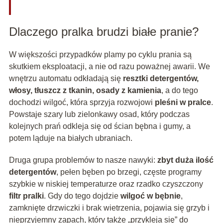
Dlaczego pralka brudzi białe pranie?
W większości przypadków plamy po cyklu prania są
skutkiem eksploatacji, a nie od razu poważnej awarii. We
wnętrzu automatu odkładają się
resztki detergentów,
włosy, tłuszcz z tkanin, osady z kamienia
, a do tego
dochodzi wilgoć, która sprzyja rozwojowi
pleśni w pralce
.
Powstaje szary lub zielonkawy osad, który podczas
kolejnych prań odkleja się od ścian bębna i gumy, a
potem ląduje na białych ubraniach.
Druga grupa problemów to nasze nawyki:
zbyt duża ilość
detergentów
, pełen bęben po brzegi, częste programy
szybkie w niskiej temperaturze oraz rzadko czyszczony
filtr pralki
. Gdy do tego dojdzie
wilgoć w bębnie
,
zamknięte drzwiczki i brak wietrzenia, pojawia się grzyb i
nieprzyjemny zapach, który także „przykleja się” do