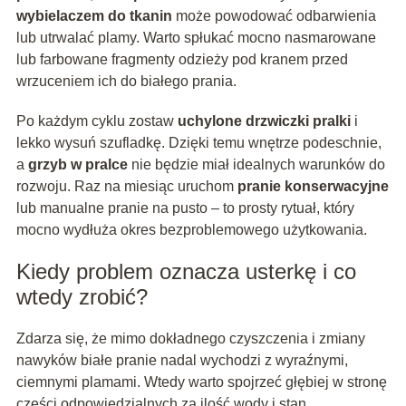
wybielaczem do tkanin
może powodować odbarwienia
lub utrwalać plamy. Warto spłukać mocno nasmarowane
lub farbowane fragmenty odzieży pod kranem przed
wrzuceniem ich do białego prania.
Po każdym cyklu zostaw
uchylone drzwiczki pralki
i
lekko wysuń szufladkę. Dzięki temu wnętrze podeschnie,
a
grzyb w pralce
nie będzie miał idealnych warunków do
rozwoju. Raz na miesiąc uruchom
pranie konserwacyjne
lub manualne pranie na pusto – to prosty rytuał, który
mocno wydłuża okres bezproblemowego użytkowania.
Kiedy problem oznacza usterkę i co
wtedy zrobić?
Zdarza się, że mimo dokładnego czyszczenia i zmiany
nawyków białe pranie nadal wychodzi z wyraźnymi,
ciemnymi plamami. Wtedy warto spojrzeć głębiej w stronę
części odpowiedzialnych za ilość wody i stan