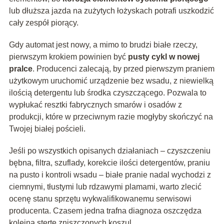
lub dłuższa jazda na zużytych łożyskach potrafi uszkodzić
cały zespół piorący.
Gdy automat jest nowy, a mimo to brudzi białe rzeczy,
pierwszym krokiem powinien być
pusty cykl w nowej
pralce
. Producenci zalecają, by przed pierwszym praniem
użytkowym uruchomić urządzenie bez wsadu, z niewielką
ilością detergentu lub środka czyszczącego. Pozwala to
wypłukać resztki fabrycznych smarów i osadów z
produkcji, które w przeciwnym razie mogłyby skończyć na
Twojej białej pościeli.
Jeśli po wszystkich opisanych działaniach – czyszczeniu
bębna, filtra, szuflady, korekcie ilości detergentów, praniu
na pusto i kontroli wsadu – białe pranie nadal wychodzi z
ciemnymi, tłustymi lub rdzawymi plamami, warto zlecić
ocenę stanu sprzętu wykwalifikowanemu serwisowi
producenta. Czasem jedna trafna diagnoza oszczędza
kolejną stertę zniszczonych koszul.