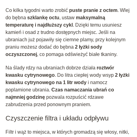
Co kilka tygodni warto zrobić
puste pranie z octem
. Wlej
do bębna
szklankę octu
, ustaw
maksymalną
temperaturę i najdłuższy cykl
. Dzięki temu usuniesz
kamień i osad z trudno dostępnych miejsc. Jeśli na
ubraniach już pojawiły się ciemne plamy, przy kolejnym
praniu możesz dodać do bębna
2 łyżki sody
oczyszczonej
, co pomaga odświeżyć białe tkaniny.
Na ślady rdzy na ubraniach dobrze działa
roztwór
kwasku cytrynowego
. Do litra ciepłej wody wsyp
2 łyżki
kwasku cytrynowego na 1 litr wody
i namocz
poplamione ubrania.
Czas namaczania ubrań co
najmniej godzinę
pozwala rozpuścić rdzawe
zabrudzenia przed ponownym praniem.
Czyszczenie filtra i układu odpływu
Filtr i wąż to miejsca, w których gromadzą się włosy, nitki,