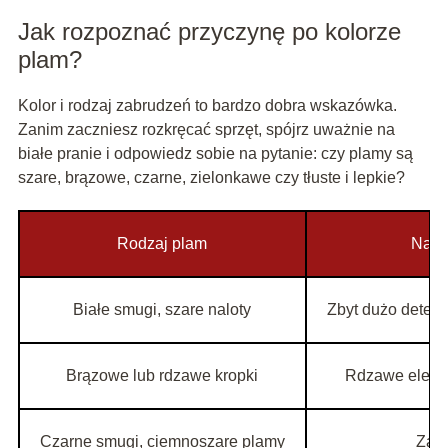
Jak rozpoznać przyczynę po kolorze
plam?
Kolor i rodzaj zabrudzeń to bardzo dobra wskazówka.
Zanim zaczniesz rozkręcać sprzęt, spójrz uważnie na
białe pranie i odpowiedz sobie na pytanie: czy plamy są
szare, brązowe, czarne, zielonkawe czy tłuste i lepkie?
Rodzaj plam
Najb
Białe smugi, szare naloty
Zbyt dużo deterg
Brązowe lub rdzawe kropki
Rdzawe elemen
Czarne smugi, ciemnoszare plamy
Zatk