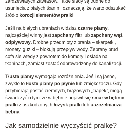
zardzewiałych zawiasów. Takie ślady są trudne do
usunięcia z białych tkanin i oznaczają, że warto odszukać
źródło
korozji elementów pralki
.
Jeśli na białych ubraniach widzisz
czarne plamy
,
najczęściej winny jest
zapchany filtr
lub
zapchany wąż
odpływowy
. Drobne przedmioty z prania – skarpetki,
monety, guziki – blokują przepływ wody. Zebrany brud
cofa się wtedy z powrotem do komory i osiada na
tkaninach, zamiast zostać odprowadzony do kanalizacji.
Tłuste plamy
wymagają rozróżnienia. Jeśli są jasne,
zwykle to
tłuste plamy po płynie
lub zmiękczaczu. Gdy
przybierają postać ciemnych, brązowych „ciapek”, mogą
świadczyć o tym, że w bębnie pojawił się
smar w bębnie
pralki
z uszkodzonych
łożysk pralki
lub
uszczelniacza
bębna
.
Jak samodzielnie wyczyścić pralkę?