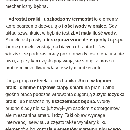
mechaniczny bębna.
Hydrostat pralki
i
uszkodzony termostat
to elementy,
które pośrednio decydują o
ilości wody w pralce
. Gdy
układ szwankuje, w bębnie jest
zbyt mała ilość wody
.
Skutek jest prosty:
nierozpuszczone detergenty
krążą w
formie grudek i zostają na białych ubraniach. Jeśli
widzisz, że podczas pracy poziom wody jest nienaturalnie
niski, a przy tym często pojawiają się smugi z proszku,
problem może tkwić właśnie w tym podzespole.
Druga grupa usterek to mechanika.
Smar w bębnie
pralki
,
ciemne brązowe ciapy smaru
na praniu albo
głośna praca podczas wirowania sugerują zużyte
łożyska
pralki
lub nieszczelny
uszczelniacz bębna
. Wtedy
brudne ślady nie są już zwykłym osadem z detergentów,
ale mieszaniną smaru i rdzy. Taki objaw wymaga
interwencji serwisu, a często także wymiany kilku
elementów, bo
korozja elementów systemu piorącego