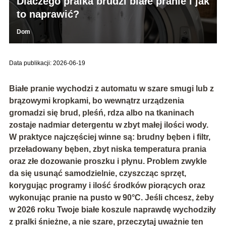
Dlaczego pralka brudzi białe pranie i jak
to naprawić?
Dom
Data publikacji: 2026-06-19
Białe pranie wychodzi z automatu w szare smugi lub z
brązowymi kropkami, bo wewnątrz urządzenia
gromadzi się
brud, pleśń, rdza
albo na tkaninach
zostaje
nadmiar detergentu w zbyt małej ilości wody
.
W praktyce najczęściej winne są:
brudny bęben i filtr,
przeładowany bęben, zbyt niska temperatura prania
oraz złe dozowanie proszku i płynu
. Problem zwykle
da się usunąć samodzielnie, czyszcząc sprzęt,
korygując programy i ilość środków piorących oraz
wykonując
pranie na pusto w 90°C
. Jeśli chcesz, żeby
w 2026 roku Twoje białe koszule naprawdę wychodziły
z pralki śnieżne, a nie szare, przeczytaj uważnie ten