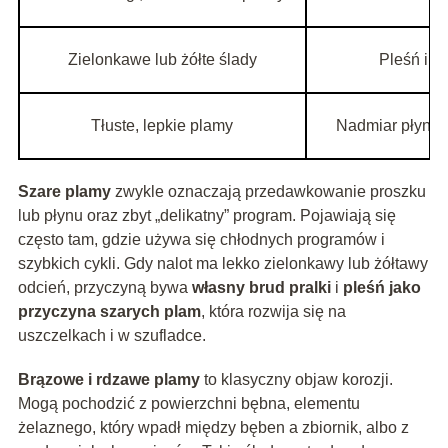
Zielonkawe lub żółte ślady
Pleśń i w
Tłuste, lepkie plamy
Nadmiar płynu d
Szare plamy
zwykle oznaczają przedawkowanie proszku
lub płynu oraz zbyt „delikatny” program. Pojawiają się
często tam, gdzie używa się chłodnych programów i
szybkich cykli. Gdy nalot ma lekko zielonkawy lub żółtawy
odcień, przyczyną bywa
własny brud pralki
i
pleśń jako
przyczyna szarych plam
, która rozwija się na
uszczelkach i w szufladce.
Brązowe i rdzawe plamy
to klasyczny objaw korozji.
Mogą pochodzić z powierzchni bębna, elementu
żelaznego, który wpadł między bęben a zbiornik, albo z