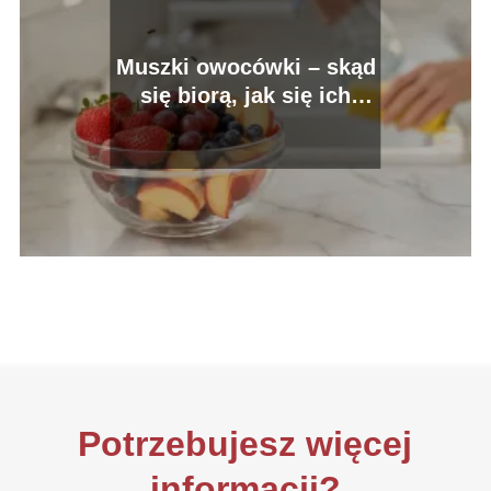
Muszki owocówki – skąd
się biorą, jak się ich
pozbyć?
Potrzebujesz więcej
informacji?